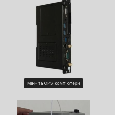
Міні- та OPS-комп'ютери