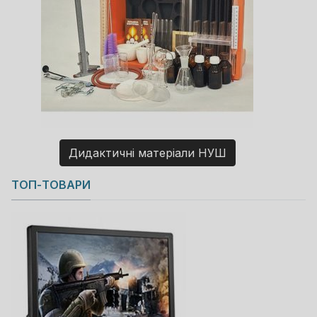
Дидактичні матеріали НУШ
Copyright MAXXmarketing GmbH
ТОП-ТОВАРИ
JoomShopping Download & Support