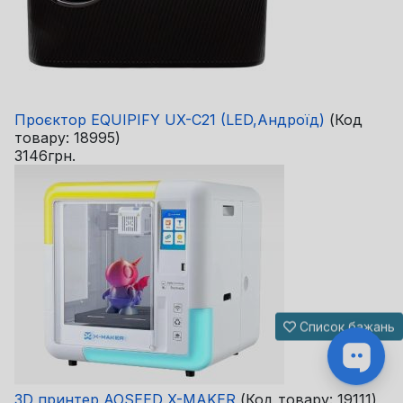
Проєктор EQUIPIFY UX-C21 (LED,Андроїд)
(Код
товару:
18995
)
3146грн.
Список бажань
3D принтер AOSEED X-MAKER
(Код товару:
19111
)