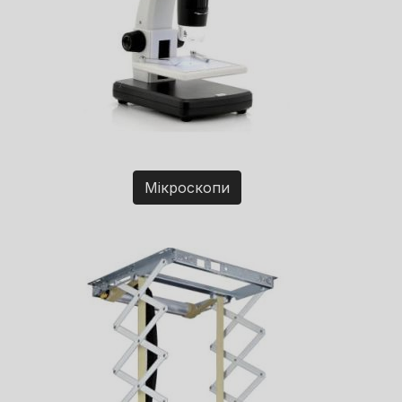
Мікроскопи