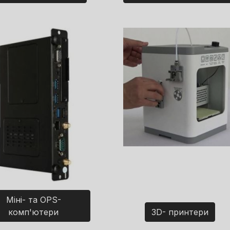
Міні- та OPS-
комп'ютери
3D- принтери