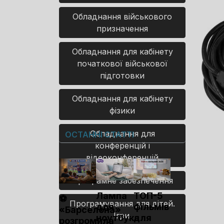
Обладнання військового
призначення
Обладнання для кабінету
початкової військової
підготовки
Обладнання для кабінету
фізики
Обладнання для
ОСТАННІ СТАТТІ
конференцій і
відеоконференцій
Програмне забезпечення
Лампа
ТОП-5
⚽
Програмування для дітей.
для
фільмів
«Барселона»
Ігри.
ноутбука
для
розгромила