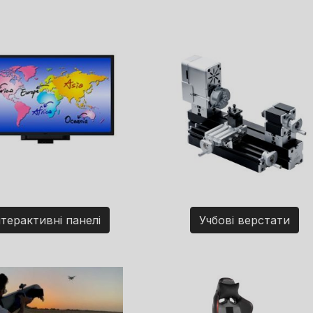
нтерактивні панелі
Учбові верстати