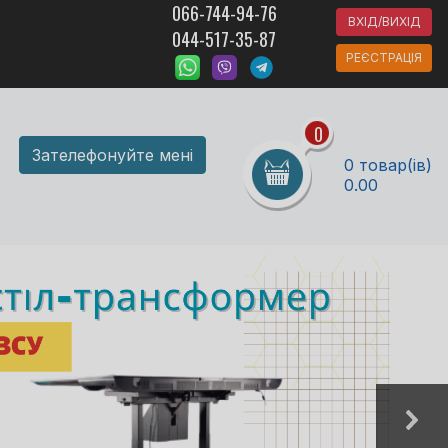
066-744-94-76
ВХІД/ВИХІД
044-517-35-87
РЕЄСТРАЦІЯ
0
Зателефонуйте мені
0 товар(ів)
0.00