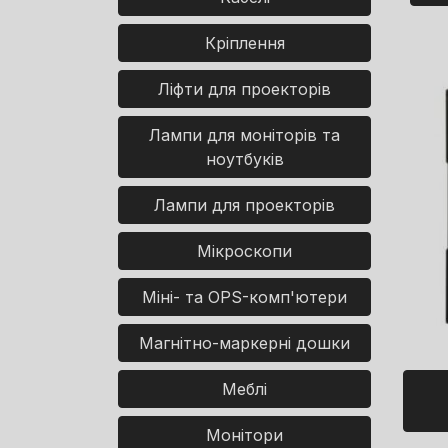
Кріплення
Ліфти для проекторів
Лампи для моніторів та
ноутбуків
Лампи для проекторів
Мікроскопи
Міні- та OPS-комп'ютери
Магнітно-маркерні дошки
Меблі
Монітори