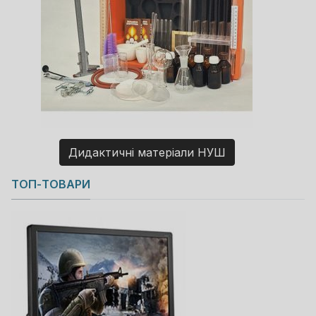
Дидактичні матеріали НУШ
Copyright MAXXmarketing GmbH
ТОП-ТОВАРИ
JoomShopping Download & Support