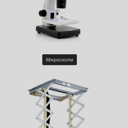
Мікроскопи