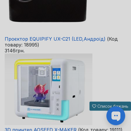
Проєктор EQUIPIFY UX-C21 (LED,Андроїд)
(Код
товару:
18995
)
3146грн.
Список бажань
3D принтер AOSEED X-MAKER
(Код товару:
19111
)