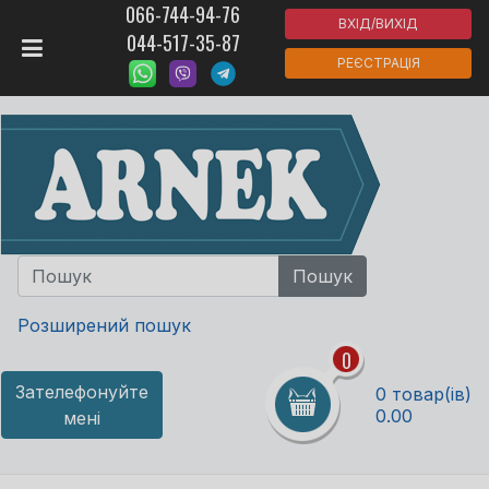
066-744-94-76
ВХІД/ВИХІД
044-517-35-87
РЕЄСТРАЦІЯ
Розширений пошук
0
Зателефонуйте
0 товар(ів)
0.00
мені