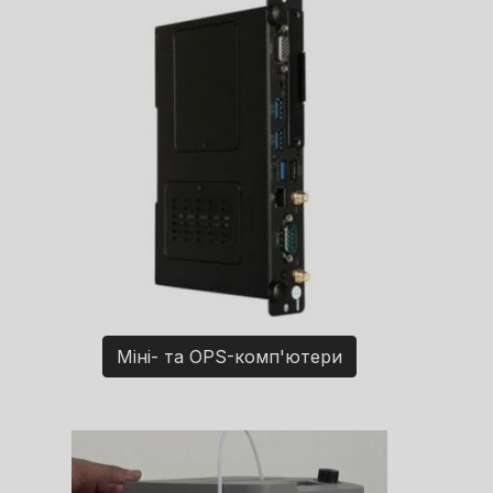
Міні- та OPS-комп'ютери