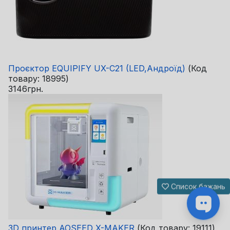
Проєктор EQUIPIFY UX-C21 (LED,Андроїд)
(Код
товару:
18995
)
3146грн.
Список бажань
3D принтер AOSEED X-MAKER
(Код товару:
19111
)