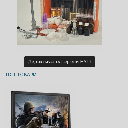
Дидактичні матеріали НУШ
Copyright MAXXmarketing GmbH
ТОП-ТОВАРИ
JoomShopping Download & Support