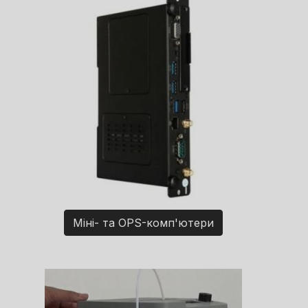
Міні- та OPS-комп'ютери