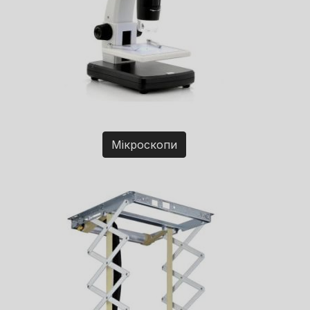
Мікроскопи