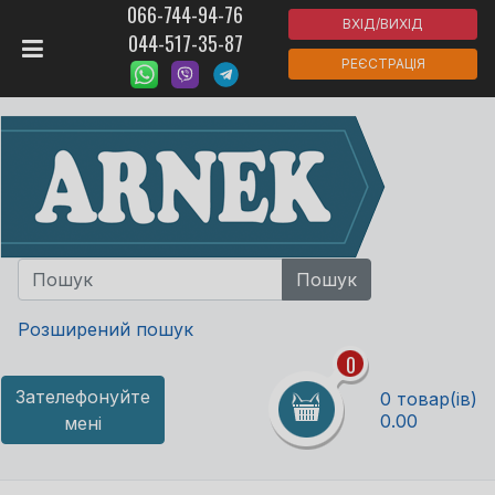
066-744-94-76
ВХІД/ВИХІД
044-517-35-87
РЕЄСТРАЦІЯ
Розширений пошук
0
Зателефонуйте
0 товар(ів)
0.00
мені