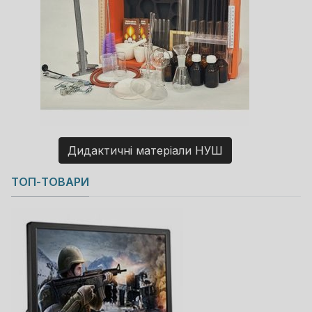
Дидактичні матеріали НУШ
Copyright MAXXmarketing GmbH
ТОП-ТОВАРИ
JoomShopping Download & Support