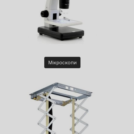
Мікроскопи