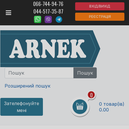
066-744-94-76
ВХІД/ВИХІД
044-517-35-87
РЕЄСТРАЦІЯ
Розширений пошук
0
Зателефонуйте
0 товар(ів)
0.00
мені