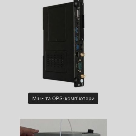
Міні- та OPS-комп'ютери