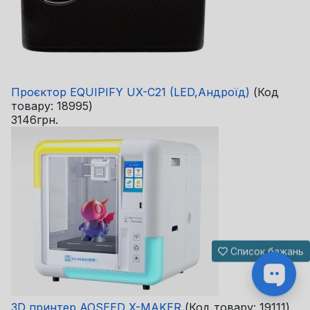
Проєктор EQUIPIFY UX-C21 (LED,Андроїд)
(Код
товару:
18995
)
3146грн.
Список бажань
3D принтер AOSEED X-MAKER
(Код товару:
19111
)