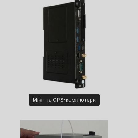
Міні- та OPS-комп'ютери