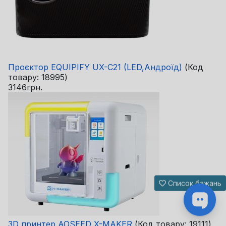
Проєктор EQUIPIFY UX-C21 (LED,Андроїд)
(Код
товару:
18995
)
3146грн.
Список бажань
3D принтер AOSEED X-MAKER
(Код товару:
19111
)