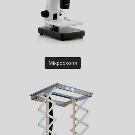
Мікроскопи