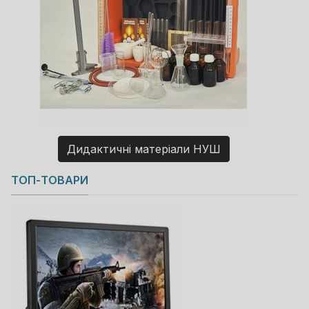
Дидактичні матеріали НУШ
Copyright MAXXmarketing GmbH
ТОП-ТОВАРИ
JoomShopping Download & Support