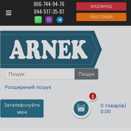
066-744-94-76
ВХІД/ВИХІД
044-517-35-87
РЕЄСТРАЦІЯ
Розширений пошук
0
Зателефонуйте
0 товар(ів)
0.00
мені