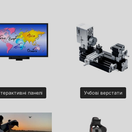
нтерактивні панелі
Учбові верстати