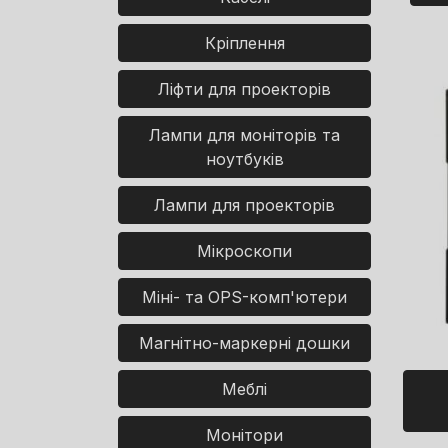
Кріплення
Ліфти для проекторів
Лампи для моніторів та
ноутбуків
Лампи для проекторів
Мікроскопи
Міні- та OPS-комп'ютери
Магнітно-маркерні дошки
Меблі
Монітори