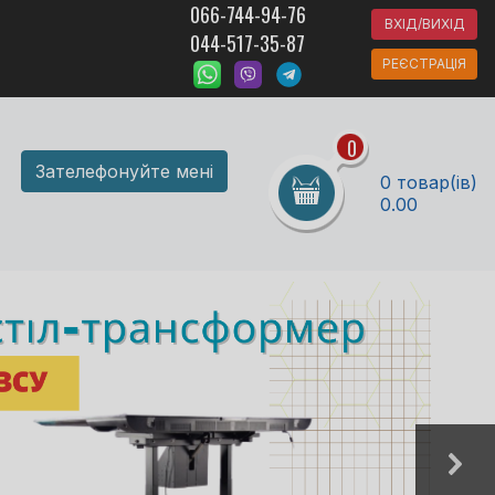
066-744-94-76
ВХІД/ВИХІД
044-517-35-87
РЕЄСТРАЦІЯ
0
Зателефонуйте мені
0 товар(ів)
0.00