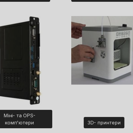
Міні- та OPS-
комп'ютери
3D- принтери