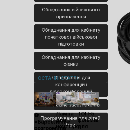
Обладнання військового
призначення
Обладнання для кабінету
початкової військової
підготовки
Обладнання для кабінету
фізики
Обладнання для
ОСТАННІ СТАТТІ
конференцій і
відеоконференцій
Програмне забезпечення
Лампа
ТОП-5
⚽
Програмування для дітей.
для
фільмів
«Барселона»
Ігри.
ноутбука
для
розгромила