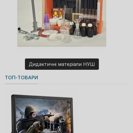
Дидактичні матеріали НУШ
Copyright MAXXmarketing GmbH
ТОП-ТОВАРИ
JoomShopping Download & Support