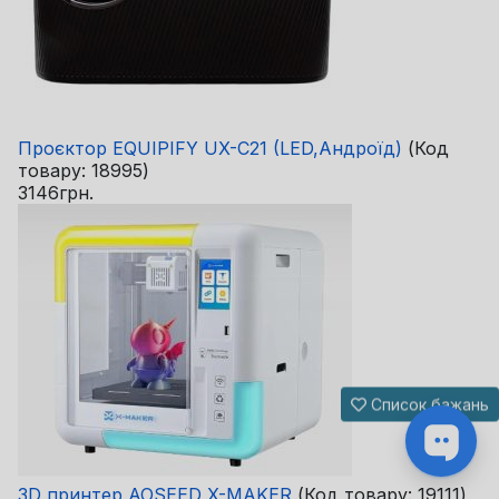
Проєктор EQUIPIFY UX-C21 (LED,Андроїд)
(Код
товару:
18995
)
3146грн.
Список бажань
3D принтер AOSEED X-MAKER
(Код товару:
19111
)