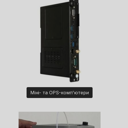
Міні- та OPS-комп'ютери