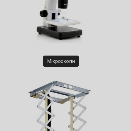
Мікроскопи