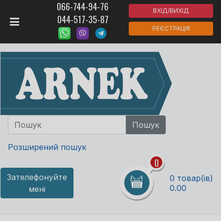
066-744-94-76
ВХІД/ВИХІД
044-517-35-87
РЕЄСТРАЦІЯ
Розширений пошук
0
Зателефонуйте
0 товар(ів)
0.00
мені