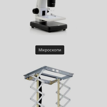
Мікроскопи