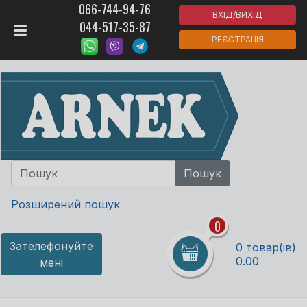
066-744-94-76
ВХІД/ВИХІД
044-517-35-87
РЕЄСТРАЦІЯ
Розширений пошук
0
Зателефонуйте
0 товар(ів)
0.00
мені