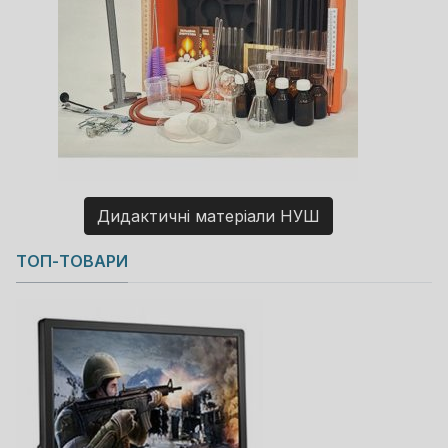
Дидактичні матеріали НУШ
Copyright MAXXmarketing GmbH
ТОП-ТОВАРИ
JoomShopping Download & Support