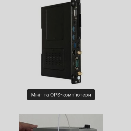
Міні- та OPS-комп'ютери