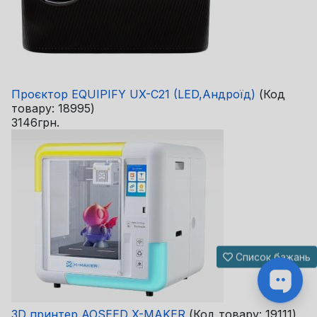
Проєктор EQUIPIFY UX-C21 (LED,Андроїд)
(Код
товару:
18995
)
3146грн.
Список бажань
3D принтер AOSEED X-MAKER
(Код товару:
19111
)