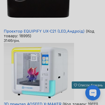
Проєктор EQUIPIFY UX-C21 (LED,Андроїд)
(Код
товару:
18995
)
3146грн.
Список бажань
3D принтер AOSEED X-MAKER
(Код товару:
19111
)