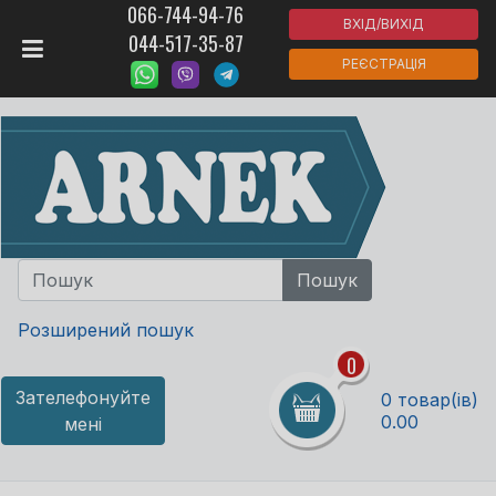
066-744-94-76
ВХІД/ВИХІД
044-517-35-87
РЕЄСТРАЦІЯ
Розширений пошук
0
Зателефонуйте
0 товар(ів)
0.00
мені