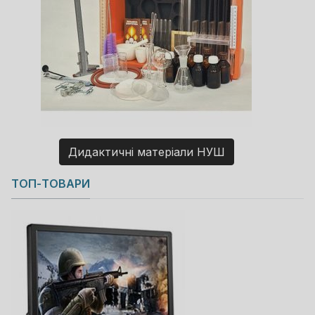
Дидактичні матеріали НУШ
Copyright MAXXmarketing GmbH
ТОП-ТОВАРИ
JoomShopping Download & Support