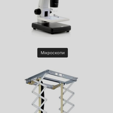
Мікроскопи