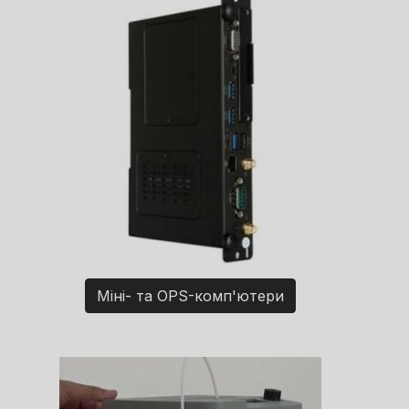
Міні- та OPS-комп'ютери