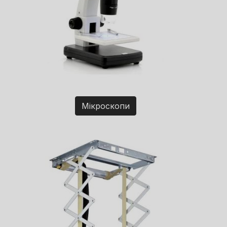
Мікроскопи