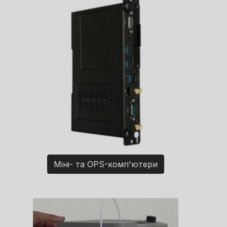
Міні- та OPS-комп'ютери