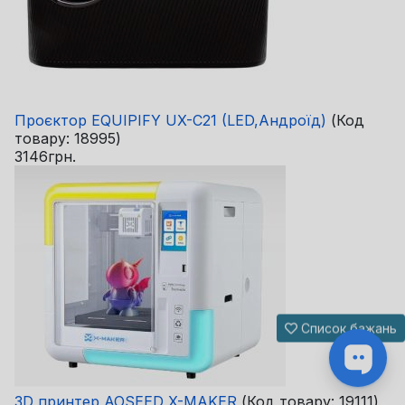
Проєктор EQUIPIFY UX-C21 (LED,Андроїд)
(Код
товару:
18995
)
3146грн.
Список бажань
3D принтер AOSEED X-MAKER
(Код товару:
19111
)