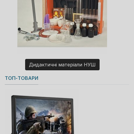
Дидактичні матеріали НУШ
Copyright MAXXmarketing GmbH
ТОП-ТОВАРИ
JoomShopping Download & Support