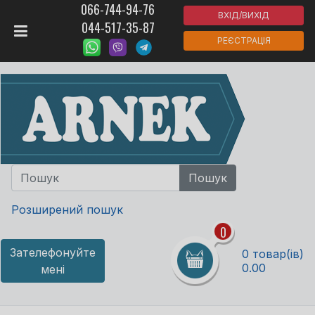
066-744-94-76
ВХІД/ВИХІД
044-517-35-87
РЕЄСТРАЦІЯ
Розширений пошук
0
Зателефонуйте
0 товар(ів)
0.00
мені