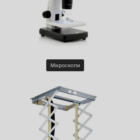
Мікроскопи