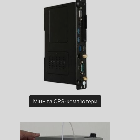
Міні- та OPS-комп'ютери