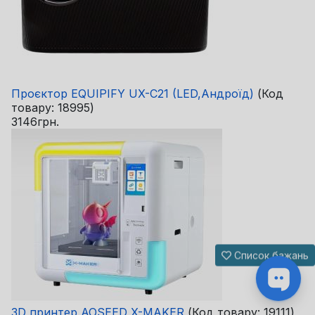
Проєктор EQUIPIFY UX-C21 (LED,Андроїд)
(Код
товару:
18995
)
3146грн.
Список бажань
3D принтер AOSEED X-MAKER
(Код товару:
19111
)