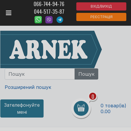
066-744-94-76
ВХІД/ВИХІД
044-517-35-87
РЕЄСТРАЦІЯ
Розширений пошук
0
Зателефонуйте
0 товар(ів)
0.00
мені