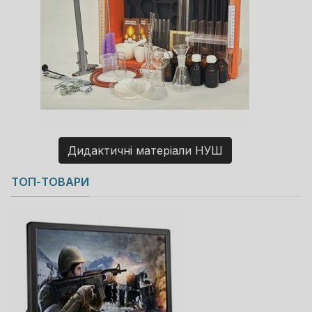
Дидактичні матеріали НУШ
Copyright MAXXmarketing GmbH
ТОП-ТОВАРИ
JoomShopping Download & Support