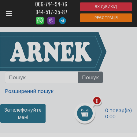
066-744-94-76
ВХІД/ВИХІД
044-517-35-87
РЕЄСТРАЦІЯ
Розширений пошук
0
Зателефонуйте
0 товар(ів)
0.00
мені