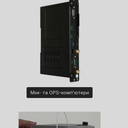
Міні- та OPS-комп'ютери