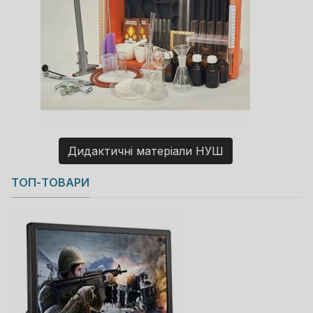
Дидактичні матеріали НУШ
Copyright MAXXmarketing GmbH
ТОП-ТОВАРИ
JoomShopping Download & Support