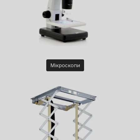
Мікроскопи