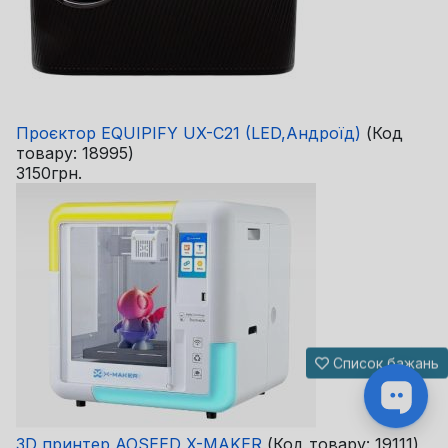
Проєктор EQUIPIFY UX-C21 (LED,Андроїд)
(Код
товару:
18995
)
3150грн.
Список бажань
3D принтер AOSEED X-MAKER
(Код товару:
19111
)