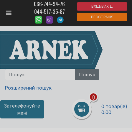
066-744-94-76
ВХІД/ВИХІД
044-517-35-87
РЕЄСТРАЦІЯ
Розширений пошук
0
Зателефонуйте
0 товар(ів)
0.00
мені