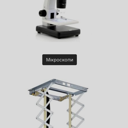
Мікроскопи