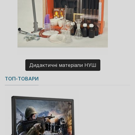
Дидактичні матеріали НУШ
Copyright MAXXmarketing GmbH
ТОП-ТОВАРИ
JoomShopping Download & Support