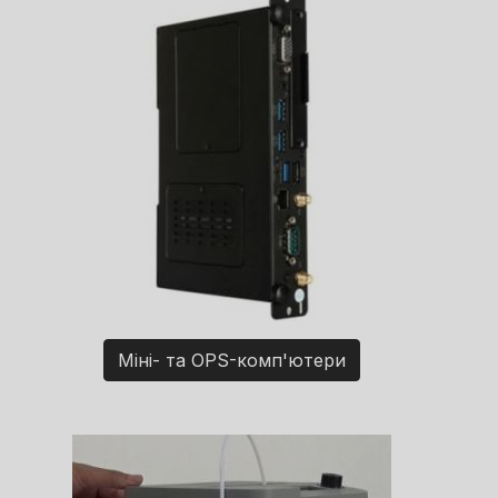
Міні- та OPS-комп'ютери