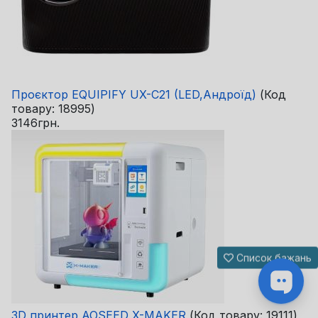
Проєктор EQUIPIFY UX-C21 (LED,Андроїд)
(Код
товару:
18995
)
3146грн.
Список бажань
3D принтер AOSEED X-MAKER
(Код товару:
19111
)