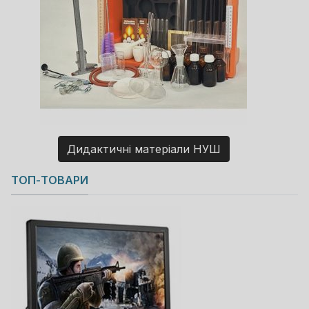
Дидактичні матеріали НУШ
Copyright MAXXmarketing GmbH
ТОП-ТОВАРИ
JoomShopping Download & Support