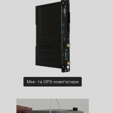
Міні- та OPS-комп'ютери