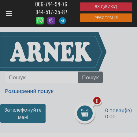
066-744-94-76
ВХІД/ВИХІД
044-517-35-87
РЕЄСТРАЦІЯ
Розширений пошук
0
Зателефонуйте
0 товар(ів)
0.00
мені