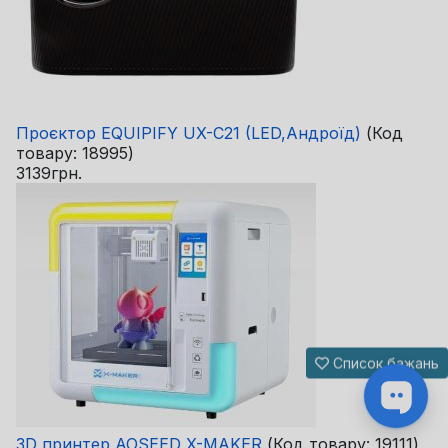
Проєктор EQUIPIFY UX-C21 (LED,Андроїд)
(Код
товару:
18995
)
3139грн.
Список бажань
3D принтер AOSEED X-MAKER
(Код товару:
19111
)