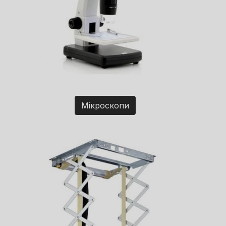
Мікроскопи