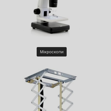
Мікроскопи