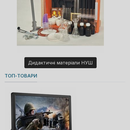
Дидактичні матеріали НУШ
Copyright MAXXmarketing GmbH
ТОП-ТОВАРИ
JoomShopping Download & Support