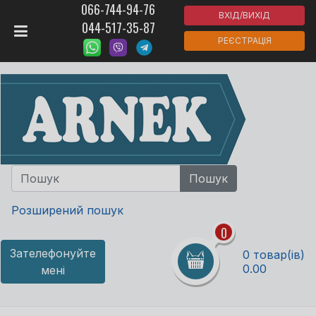
066-744-94-76
ВХІД/ВИХІД
044-517-35-87
РЕЄСТРАЦІЯ
Розширений пошук
0
Зателефонуйте
0 товар(ів)
0.00
мені