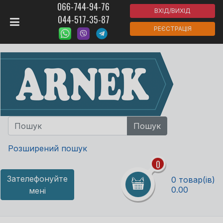
066-744-94-76
ВХІД/ВИХІД
044-517-35-87
РЕЄСТРАЦІЯ
Розширений пошук
0
Зателефонуйте
0 товар(ів)
0.00
мені