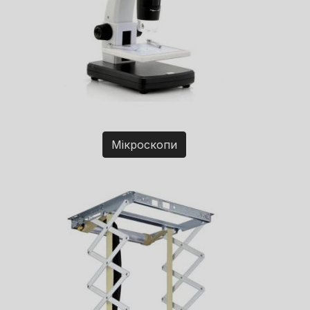
Мікроскопи