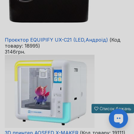
Проєктор EQUIPIFY UX-C21 (LED,Андроїд)
(Код
товару:
18995
)
3146грн.
Список бажань
3D принтер AOSEED X-MAKER
(Код товару:
19111
)