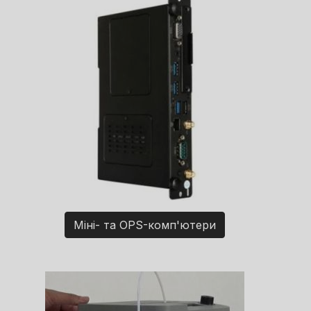
Міні- та OPS-комп'ютери