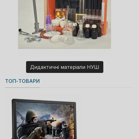
Дидактичні матеріали НУШ
Copyright MAXXmarketing GmbH
ТОП-ТОВАРИ
JoomShopping Download & Support