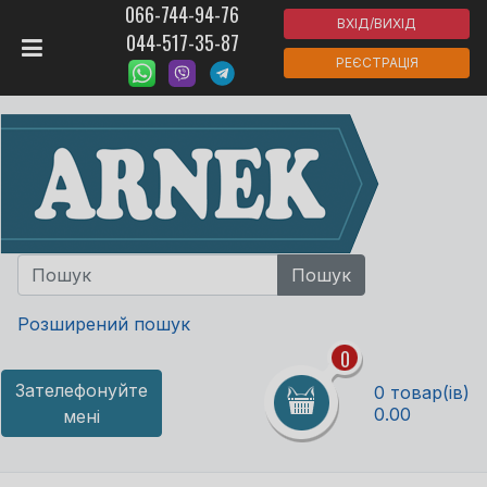
066-744-94-76
ВХІД/ВИХІД
044-517-35-87
РЕЄСТРАЦІЯ
Розширений пошук
0
Зателефонуйте
0 товар(ів)
0.00
мені