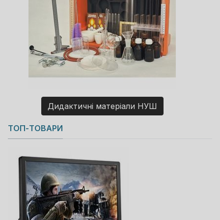
Дидактичні матеріали НУШ
Copyright MAXXmarketing GmbH
ТОП-ТОВАРИ
JoomShopping Download & Support