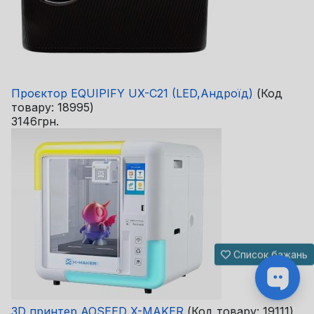
Проєктор EQUIPIFY UX-C21 (LED,Андроїд)
(Код
товару:
18995
)
3146грн.
Список бажань
3D принтер AOSEED X-MAKER
(Код товару:
19111
)