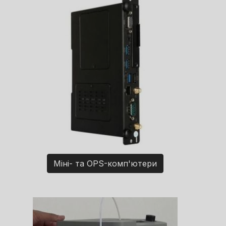
Міні- та OPS-комп'ютери