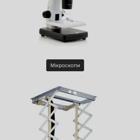
Мікроскопи