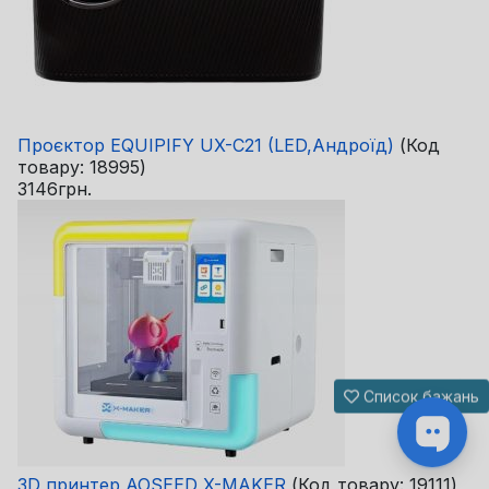
Проєктор EQUIPIFY UX-C21 (LED,Андроїд)
(Код
товару:
18995
)
3146грн.
Список бажань
3D принтер AOSEED X-MAKER
(Код товару:
19111
)