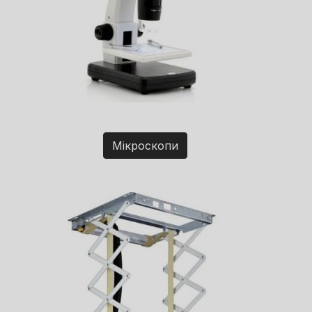
Мікроскопи