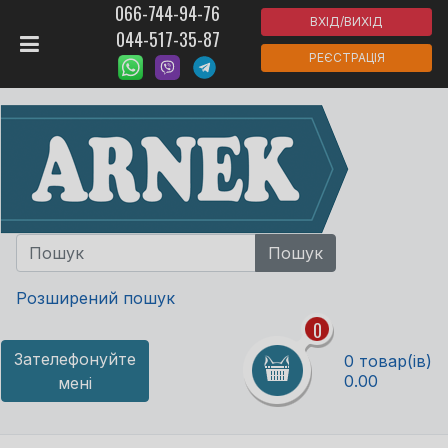
066-744-94-76
ВХІД/ВИХІД
044-517-35-87
РЕЄСТРАЦІЯ
Розширений пошук
0
Зателефонуйте
0 товар(ів)
0.00
мені