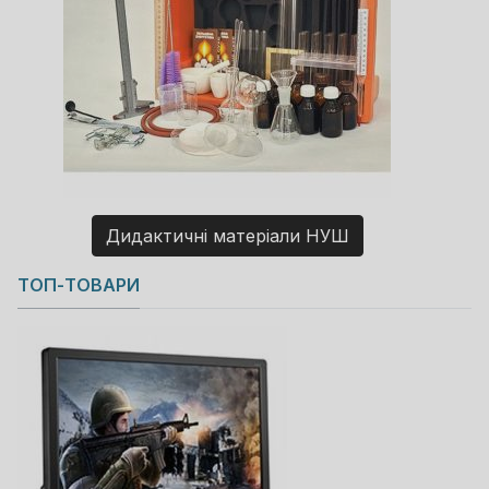
Дидактичні матеріали НУШ
Copyright MAXXmarketing GmbH
ТОП-ТОВАРИ
JoomShopping Download & Support