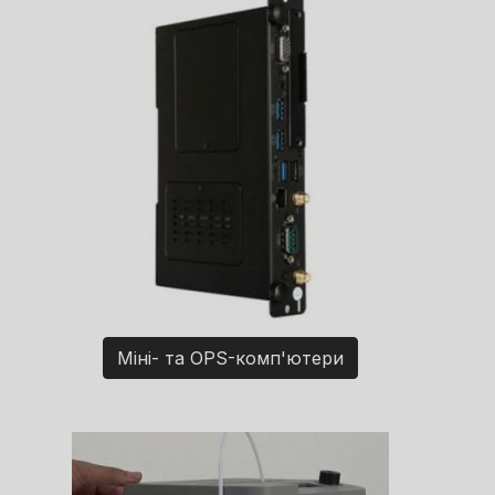
Міні- та OPS-комп'ютери