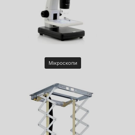
Мікроскопи