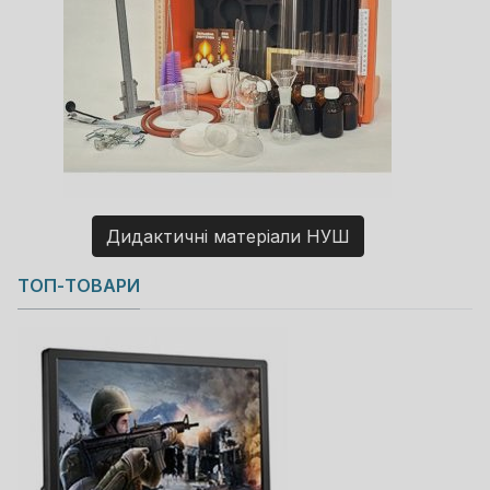
Дидактичні матеріали НУШ
Copyright MAXXmarketing GmbH
ТОП-ТОВАРИ
JoomShopping Download & Support