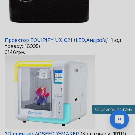
Проєктор EQUIPIFY UX-C21 (LED,Андроїд)
(Код
товару:
18995
)
3146грн.
Список бажань
3D принтер AOSEED X-MAKER
(Код товару:
19111
)