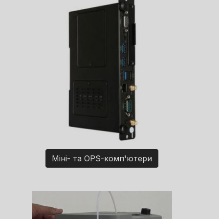
Міні- та OPS-комп'ютери