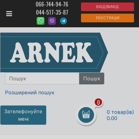
066-744-94-76
ВХІД/ВИХІД
044-517-35-87
РЕЄСТРАЦІЯ
Розширений пошук
0
Зателефонуйте
0 товар(ів)
0.00
мені