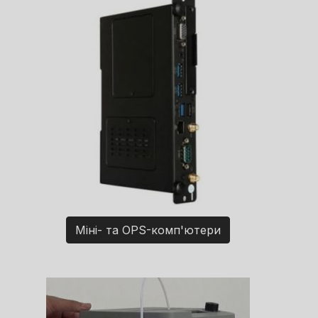
Міні- та OPS-комп'ютери