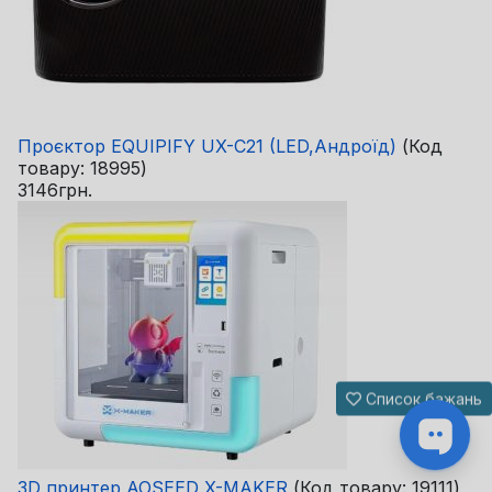
Проєктор EQUIPIFY UX-C21 (LED,Андроїд)
(Код
товару:
18995
)
3146грн.
Список бажань
3D принтер AOSEED X-MAKER
(Код товару:
19111
)