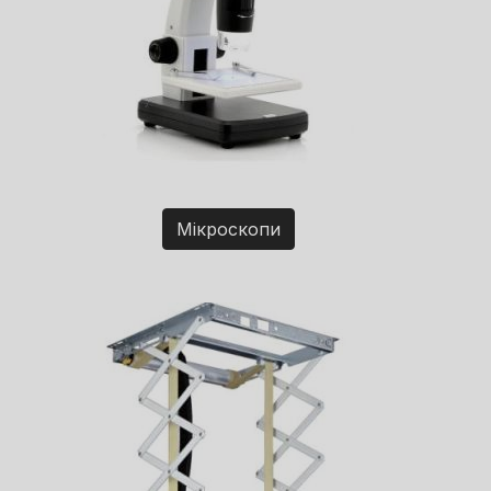
Мікроскопи