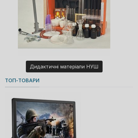
Дидактичні матеріали НУШ
Copyright MAXXmarketing GmbH
ТОП-ТОВАРИ
JoomShopping Download & Support