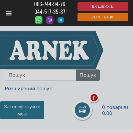
066-744-94-76
ВХІД/ВИХІД
044-517-35-87
РЕЄСТРАЦІЯ
Розширений пошук
0
Зателефонуйте
0 товар(ів)
0.00
мені