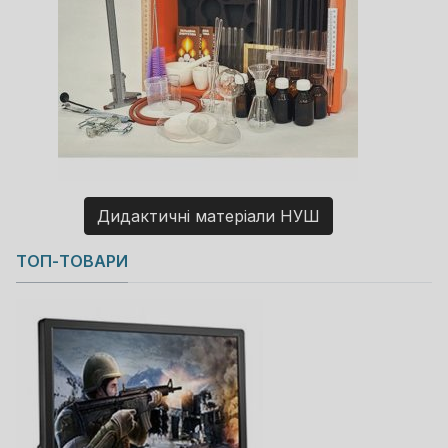
Дидактичні матеріали НУШ
Copyright MAXXmarketing GmbH
ТОП-ТОВАРИ
JoomShopping Download & Support