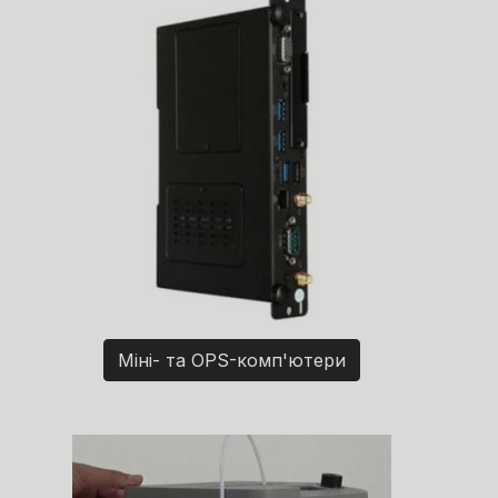
Міні- та OPS-комп'ютери