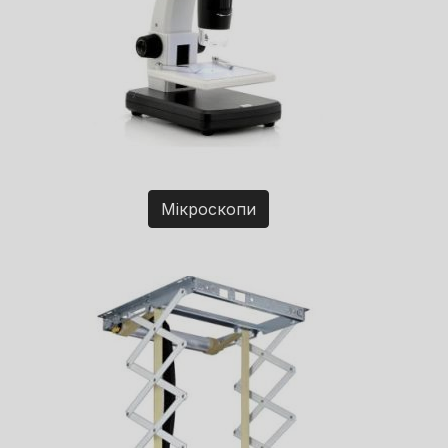
Мікроскопи