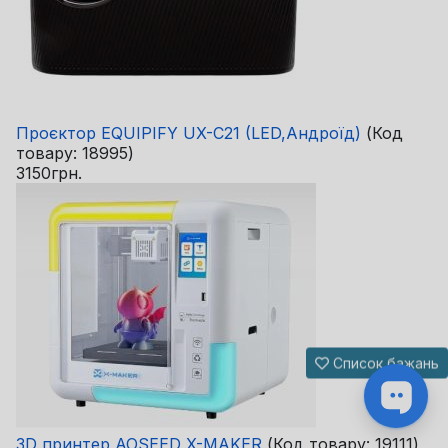
Проєктор EQUIPIFY UX-C21 (LED,Андроїд)
(Код
товару:
18995
)
3150грн.
Список бажань
3D принтер AOSEED X-MAKER
(Код товару:
19111
)