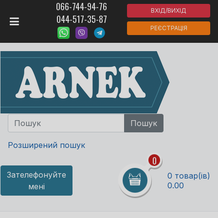
066-744-94-76
ВХІД/ВИХІД
044-517-35-87
РЕЄСТРАЦІЯ
Розширений пошук
0
Зателефонуйте
0 товар(ів)
0.00
мені