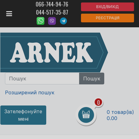
066-744-94-76
ВХІД/ВИХІД
044-517-35-87
РЕЄСТРАЦІЯ
Розширений пошук
0
Зателефонуйте
0 товар(ів)
0.00
мені