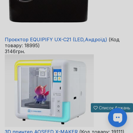
Проєктор EQUIPIFY UX-C21 (LED,Андроїд)
(Код
товару:
18995
)
3146грн.
Список бажань
3D принтер AOSEED X-MAKER
(Код товару:
19111
)