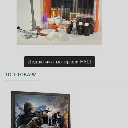
Дидактичні матеріали НУШ
Copyright MAXXmarketing GmbH
ТОП-ТОВАРИ
JoomShopping Download & Support