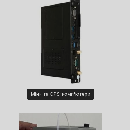
Міні- та OPS-комп'ютери