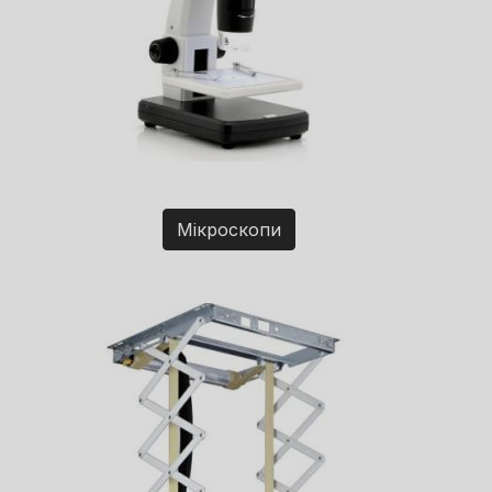
Мікроскопи