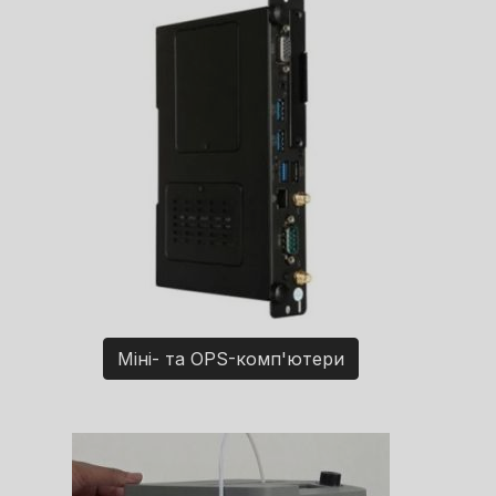
Міні- та OPS-комп'ютери