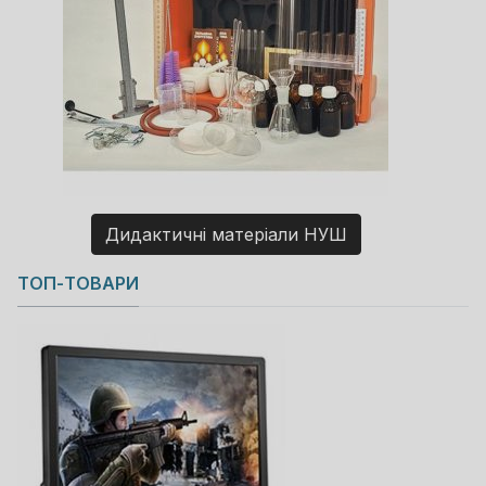
Дидактичні матеріали НУШ
Copyright MAXXmarketing GmbH
ТОП-ТОВАРИ
JoomShopping Download & Support