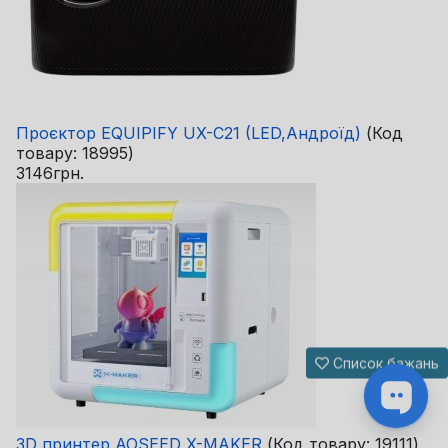
Проєктор EQUIPIFY UX-C21 (LED,Андроїд)
(Код
товару:
18995
)
3146грн.
Список бажань
3D принтер AOSEED X-MAKER
(Код товару:
19111
)