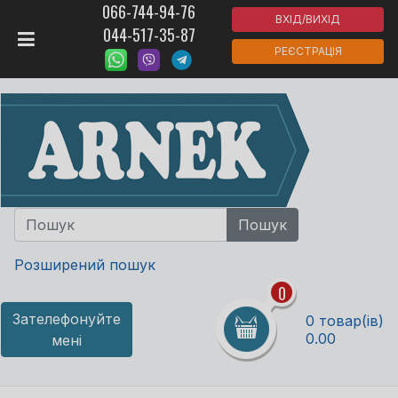
066-744-94-76
ВХІД/ВИХІД
044-517-35-87
РЕЄСТРАЦІЯ
Розширений пошук
0
Зателефонуйте
0 товар(ів)
0.00
мені