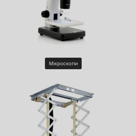
Мікроскопи