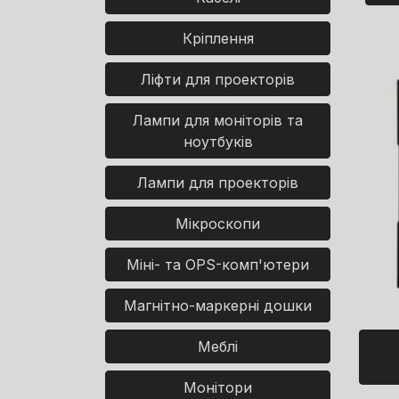
Кріплення
Ліфти для проекторів
Лампи для моніторів та
ноутбуків
Лампи для проекторів
Мікроскопи
Міні- та OPS-комп'ютери
Магнітно-маркерні дошки
Меблі
Монітори