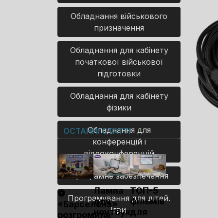
Обладнання військового
призначення
Обладнання для кабінету
початкової військової
підготовки
Обладнання для кабінету
фізики
Обладнання для
ОСТАННІ СТАТТІ
конференцій і
відеоконференцій
Програмне забезпечення
Лампа
ТОП-5
⚽
Програмування для дітей.
для
фільмів
«Барселона»
Ігри.
ноутбука
для
розгромила