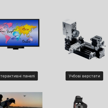
нтерактивні панелі
Учбові верстати