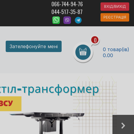
066-744-94-76
ВХІД/ВИХІД
044-517-35-87
РЕЄСТРАЦІЯ
0
Зателефонуйте мені
0 товар(ів)
0.00