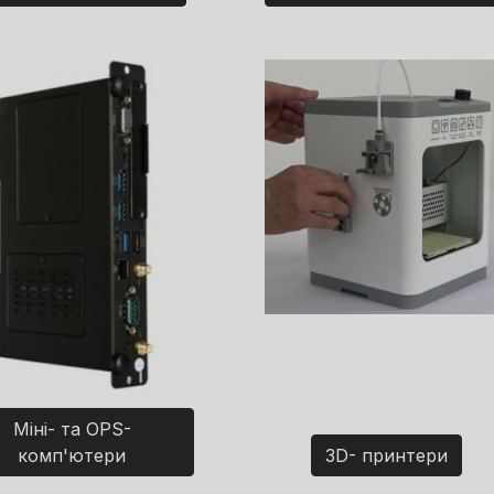
Міні- та OPS-
комп'ютери
3D- принтери