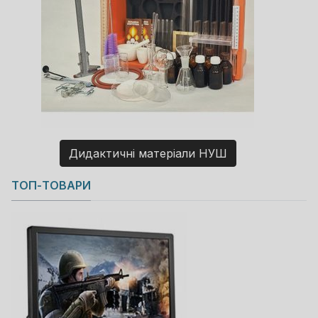
Дидактичні матеріали НУШ
Copyright MAXXmarketing GmbH
ТОП-ТОВАРИ
JoomShopping Download & Support