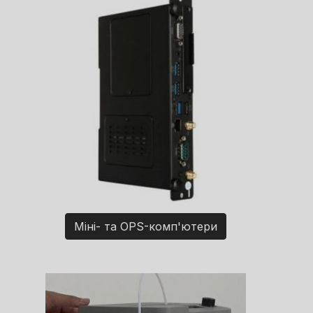
Міні- та OPS-комп'ютери