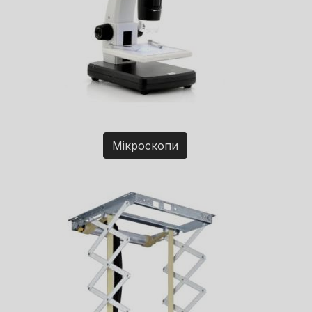
Мікроскопи