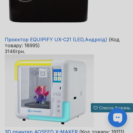
Проєктор EQUIPIFY UX-C21 (LED,Андроїд)
(Код
товару:
18995
)
3146грн.
Список бажань
3D принтер AOSEED X-MAKER
(Код товару:
19111
)