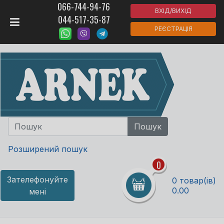
066-744-94-76
ВХІД/ВИХІД
044-517-35-87
РЕЄСТРАЦІЯ
Розширений пошук
0
Зателефонуйте
0 товар(ів)
0.00
мені