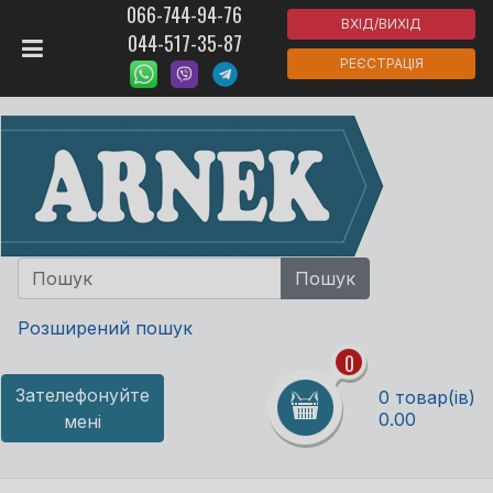
066-744-94-76
ВХІД/ВИХІД
044-517-35-87
РЕЄСТРАЦІЯ
Розширений пошук
0
Зателефонуйте
0 товар(ів)
0.00
мені