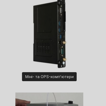
Міні- та OPS-комп'ютери