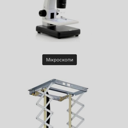
Мікроскопи