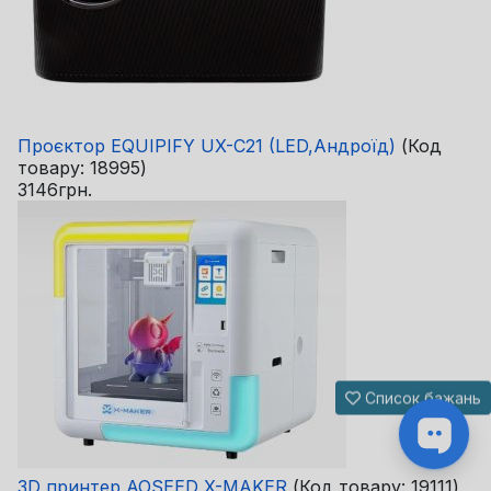
Проєктор EQUIPIFY UX-C21 (LED,Андроїд)
(Код
товару:
18995
)
3146грн.
Список бажань
3D принтер AOSEED X-MAKER
(Код товару:
19111
)