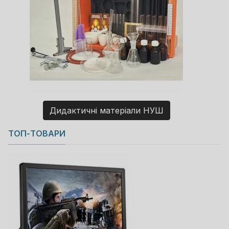
Дидактичні матеріали НУШ
Copyright MAXXmarketing GmbH
ТОП-ТОВАРИ
JoomShopping Download & Support