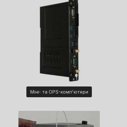
Міні- та OPS-комп'ютери