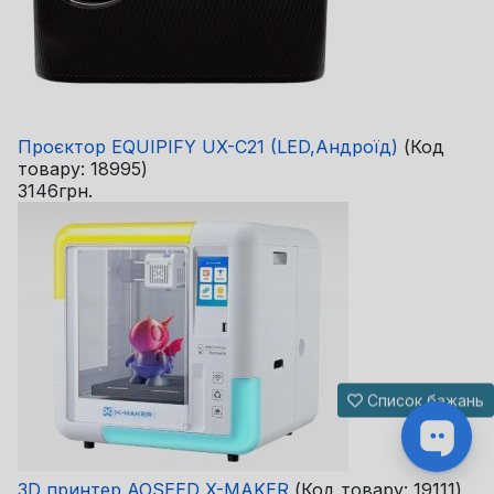
Проєктор EQUIPIFY UX-C21 (LED,Андроїд)
(Код
товару:
18995
)
3146грн.
Список бажань
3D принтер AOSEED X-MAKER
(Код товару:
19111
)