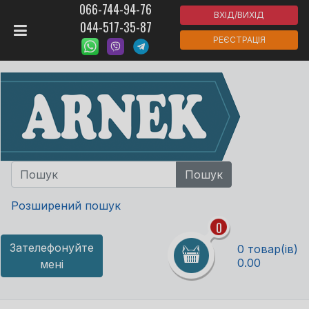
066-744-94-76
ВХІД/ВИХІД
044-517-35-87
РЕЄСТРАЦІЯ
Розширений пошук
0
Зателефонуйте
0 товар(ів)
0.00
мені