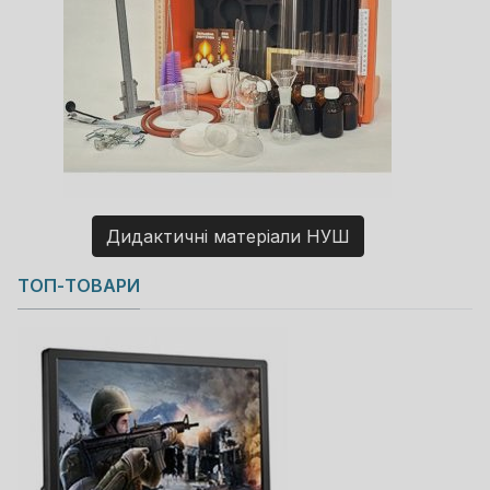
Дидактичні матеріали НУШ
Copyright MAXXmarketing GmbH
ТОП-ТОВАРИ
JoomShopping Download & Support