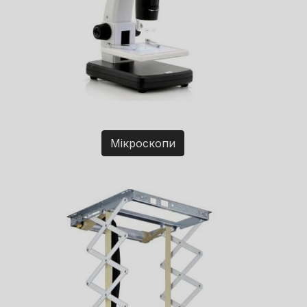
Мікроскопи