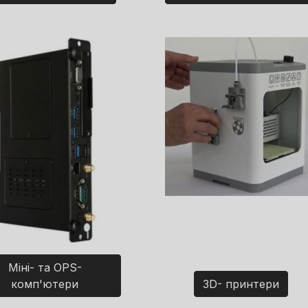
Міні- та OPS-
комп'ютери
3D- принтери