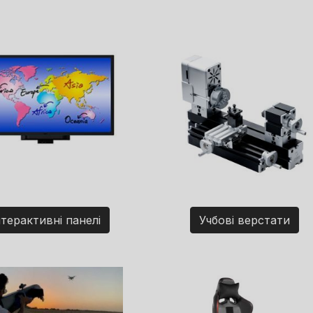
нтерактивні панелі
Учбові верстати