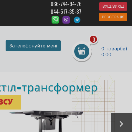
066-744-94-76
ВХІД/ВИХІД
044-517-35-87
РЕЄСТРАЦІЯ
0
Зателефонуйте мені
0 товар(ів)
0.00