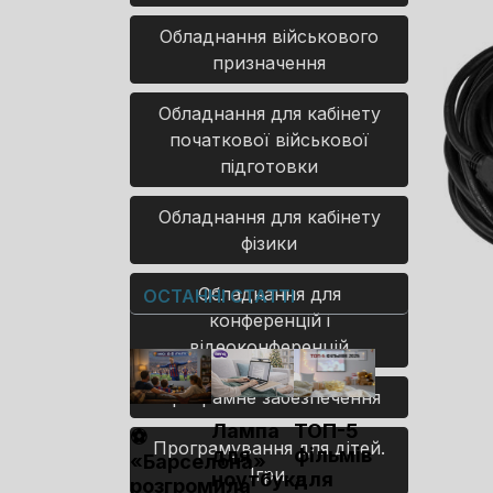
Обладнання військового
призначення
Обладнання для кабінету
початкової військової
підготовки
Обладнання для кабінету
фізики
Обладнання для
ОСТАННІ СТАТТІ
конференцій і
відеоконференцій
Програмне забезпечення
Лампа
ТОП-5
⚽
Програмування для дітей.
для
фільмів
«Барселона»
Ігри.
ноутбука
для
розгромила