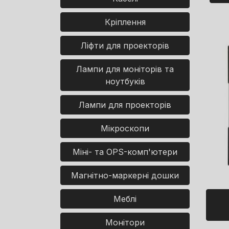
Кріплення
Ліфти для проекторів
Лампи для моніторів та
ноутбуків
Лампи для проекторів
Мікроскопи
Міні- та OPS-комп'ютери
Магнітно-маркерні дошки
Меблі
Монітори