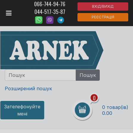
066-744-94-76
ВХІД/ВИХІД
044-517-35-87
РЕЄСТРАЦІЯ
Розширений пошук
0
Зателефонуйте
0 товар(ів)
0.00
мені