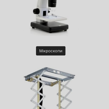
Мікроскопи