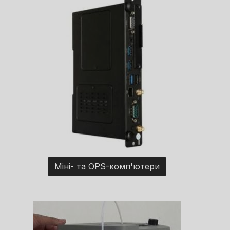
Міні- та OPS-комп'ютери