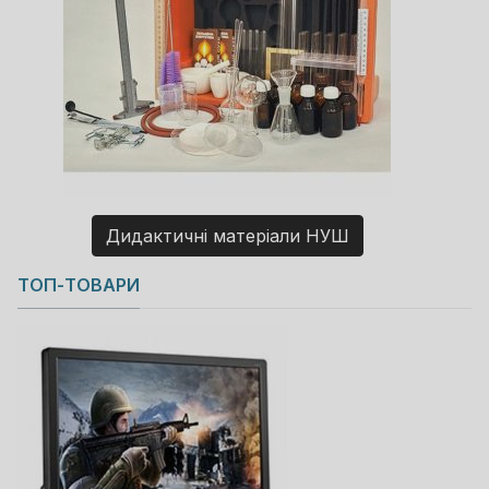
Дидактичні матеріали НУШ
Copyright MAXXmarketing GmbH
ТОП-ТОВАРИ
JoomShopping Download & Support