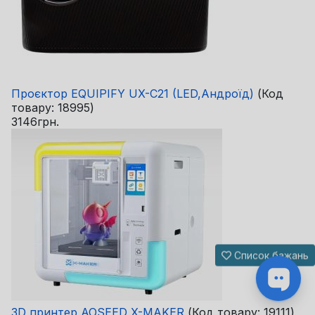
Проєктор EQUIPIFY UX-C21 (LED,Андроїд)
(Код
товару:
18995
)
3146грн.
Список бажань
3D принтер AOSEED X-MAKER
(Код товару:
19111
)