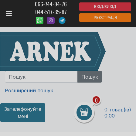
066-744-94-76
ВХІД/ВИХІД
044-517-35-87
РЕЄСТРАЦІЯ
Розширений пошук
0
Зателефонуйте
0 товар(ів)
0.00
мені