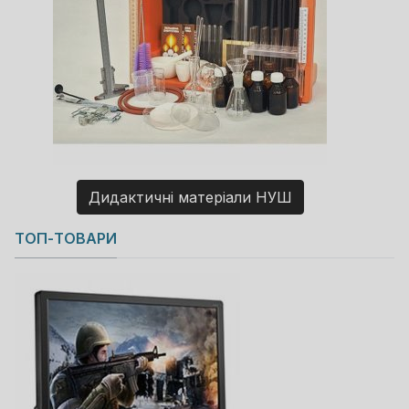
Дидактичні матеріали НУШ
Copyright MAXXmarketing GmbH
ТОП-ТОВАРИ
JoomShopping Download & Support