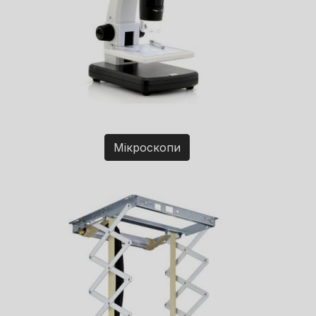
Мікроскопи