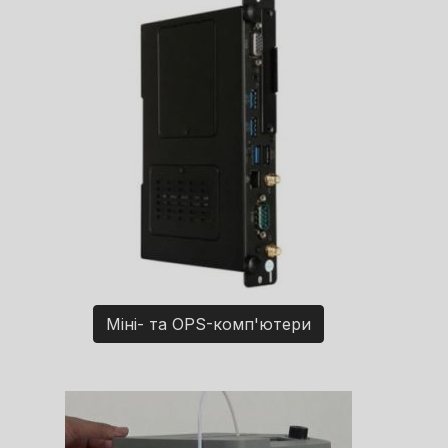
Міні- та OPS-комп'ютери