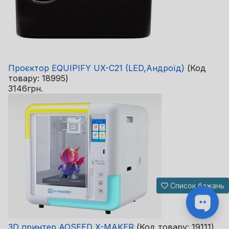
Проєктор EQUIPIFY UX-C21 (LED,Андроїд)
(Код
товару:
18995
)
3146грн.
Список бажань
3D принтер AOSEED X-MAKER
(Код товару:
19111
)