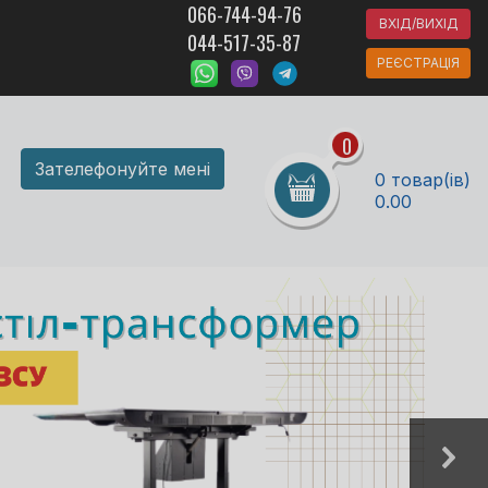
066-744-94-76
ВХІД/ВИХІД
044-517-35-87
РЕЄСТРАЦІЯ
0
Зателефонуйте мені
0 товар(ів)
0.00