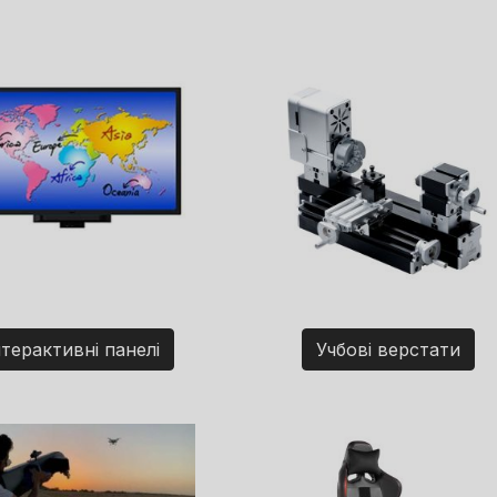
нтерактивні панелі
Учбові верстати