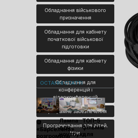
Обладнання військового
призначення
Обладнання для кабінету
початкової військової
підготовки
Обладнання для кабінету
фізики
Обладнання для
ОСТАННІ СТАТТІ
конференцій і
відеоконференцій
Програмне забезпечення
Лампа
ТОП-5
⚽
Програмування для дітей.
для
фільмів
«Барселона»
Ігри.
ноутбука
для
розгромила