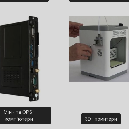
Міні- та OPS-
комп'ютери
3D- принтери