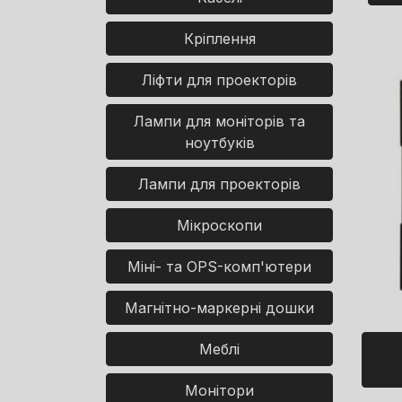
Кріплення
Ліфти для проекторів
Лампи для моніторів та
ноутбуків
Лампи для проекторів
Мікроскопи
Міні- та OPS-комп'ютери
Магнітно-маркерні дошки
Меблі
Монітори