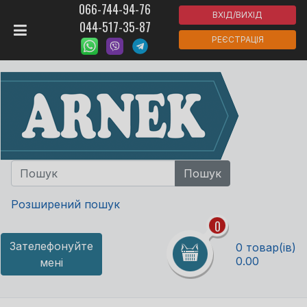
066-744-94-76
ВХІД/ВИХІД
044-517-35-87
РЕЄСТРАЦІЯ
Розширений пошук
0
Зателефонуйте
0 товар(ів)
0.00
мені