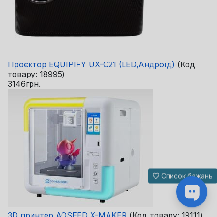
Проєктор EQUIPIFY UX-C21 (LED,Андроїд)
(Код
товару:
18995
)
3146грн.
Список бажань
3D принтер AOSEED X-MAKER
(Код товару:
19111
)