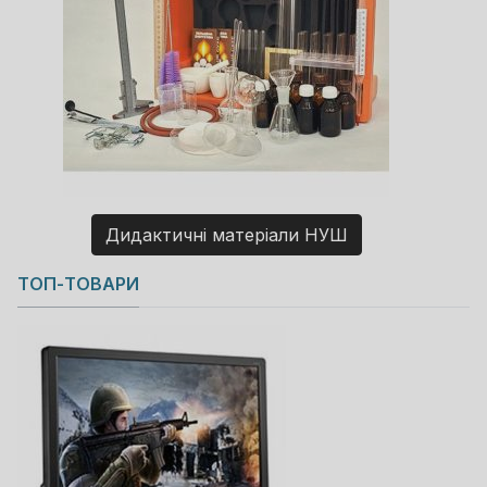
Дидактичні матеріали НУШ
Copyright MAXXmarketing GmbH
ТОП-ТОВАРИ
JoomShopping Download & Support