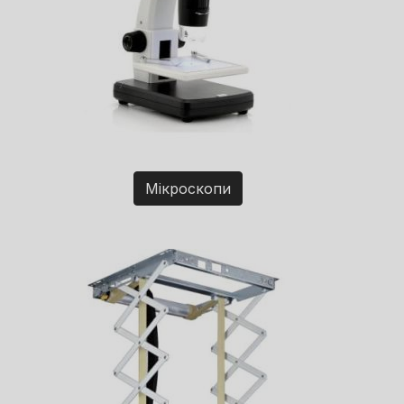
Мікроскопи