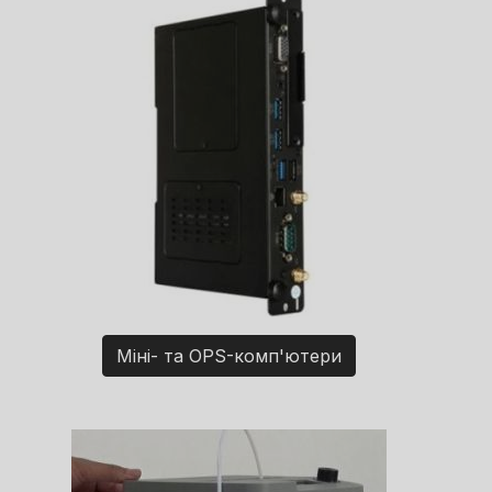
Міні- та OPS-комп'ютери