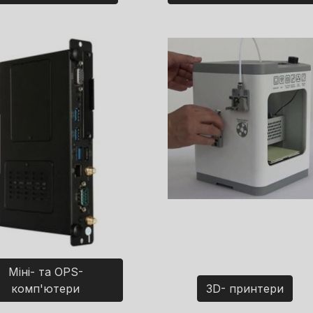
Міні- та OPS-
комп'ютери
3D- принтери