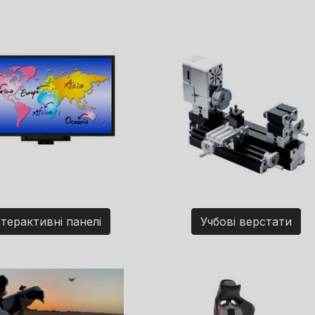
нтерактивні панелі
Учбові верстати