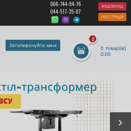
066-744-94-76
ВХІД/ВИХІД
044-517-35-87
РЕЄСТРАЦІЯ
0
Зателефонуйте мені
0 товар(ів)
0.00