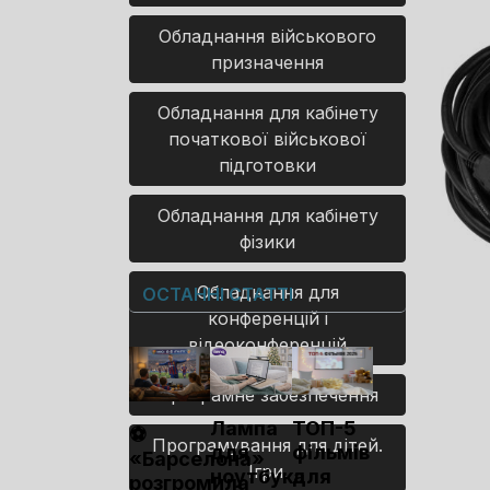
Обладнання військового
призначення
Обладнання для кабінету
початкової військової
підготовки
Обладнання для кабінету
фізики
Обладнання для
ОСТАННІ СТАТТІ
конференцій і
відеоконференцій
Програмне забезпечення
Лампа
ТОП-5
⚽
Програмування для дітей.
для
фільмів
«Барселона»
Ігри.
ноутбука
для
розгромила