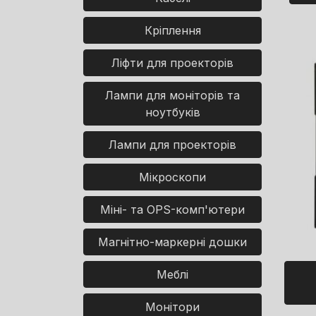
Кріплення
Ліфти для проекторів
Лампи для моніторів та
ноутбуків
Лампи для проекторів
Мікроскопи
Міні- та OPS-комп'ютери
Магнітно-маркерні дошки
Меблі
Монітори