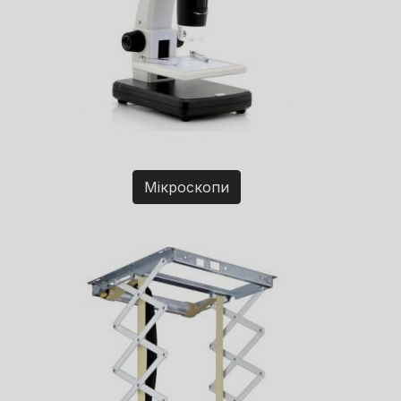
Мікроскопи