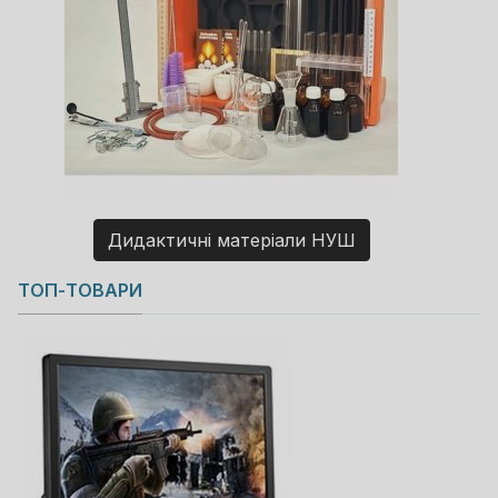
Дидактичні матеріали НУШ
Copyright MAXXmarketing GmbH
ТОП-ТОВАРИ
JoomShopping Download & Support