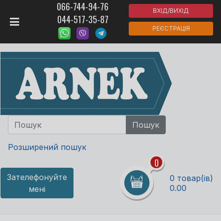
066-744-94-76
ВХІД/ВИХІД
044-517-35-87
РЕЄСТРАЦІЯ
Розширений пошук
0
Зателефонуйте
0 товар(ів)
0.00
мені