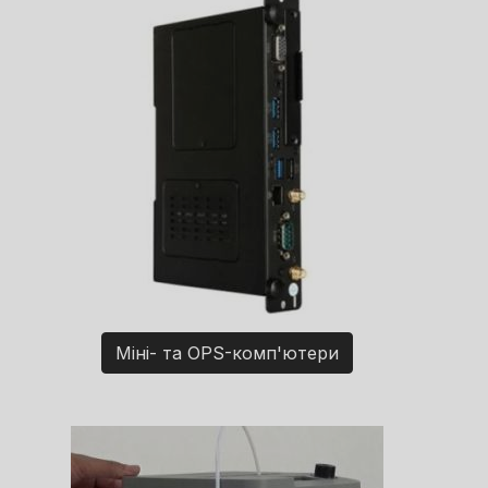
Міні- та OPS-комп'ютери