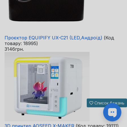
Проєктор EQUIPIFY UX-C21 (LED,Андроїд)
(Код
товару:
18995
)
3146грн.
Список бажань
3D принтер AOSEED X-MAKER
(Код товару:
19111
)