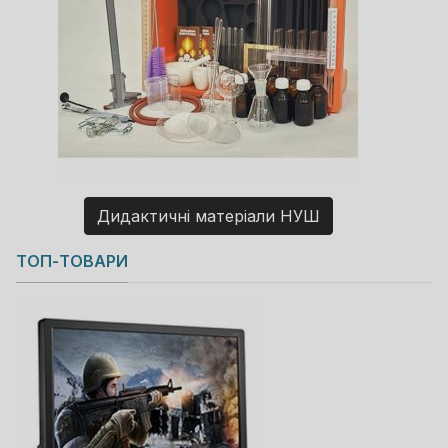
Дидактичні матеріали НУШ
Copyright MAXXmarketing GmbH
ТОП-ТОВАРИ
JoomShopping Download & Support