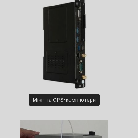
Міні- та OPS-комп'ютери