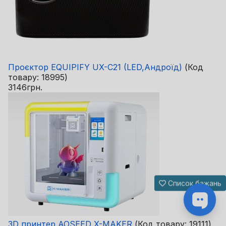
Проєктор EQUIPIFY UX-C21 (LED,Андроїд)
(Код
товару:
18995
)
3146грн.
Список бажань
3D принтер AOSEED X-MAKER
(Код товару:
19111
)