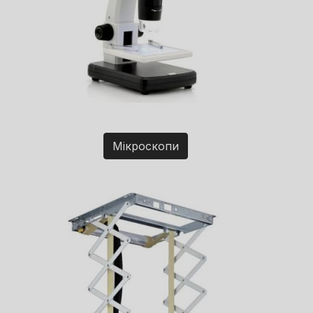
Мікроскопи