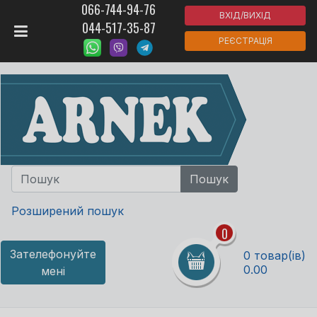
066-744-94-76
ВХІД/ВИХІД
044-517-35-87
РЕЄСТРАЦІЯ
Розширений пошук
0
Зателефонуйте
0 товар(ів)
0.00
мені