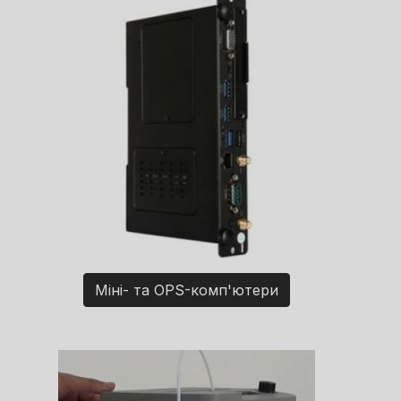
Міні- та OPS-комп'ютери