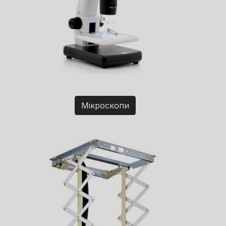
Мікроскопи