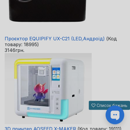
Проєктор EQUIPIFY UX-C21 (LED,Андроїд)
(Код
товару:
18995
)
3146грн.
Список бажань
3D принтер AOSEED X-MAKER
(Код товару:
19111
)