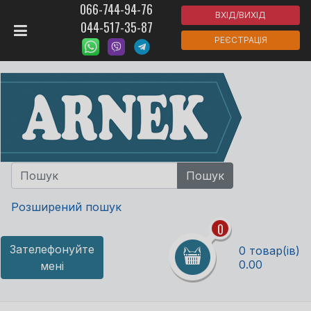
066-744-94-76
ВХІД/ВИХІД
044-517-35-87
РЕЄСТРАЦІЯ
Розширений пошук
0
Зателефонуйте
0 товар(ів)
0.00
мені