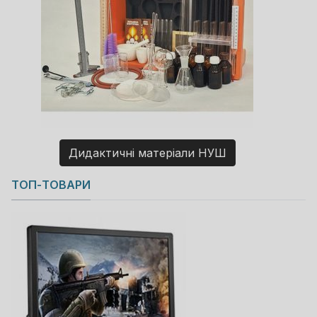
Дидактичні матеріали НУШ
Copyright MAXXmarketing GmbH
ТОП-ТОВАРИ
JoomShopping Download & Support