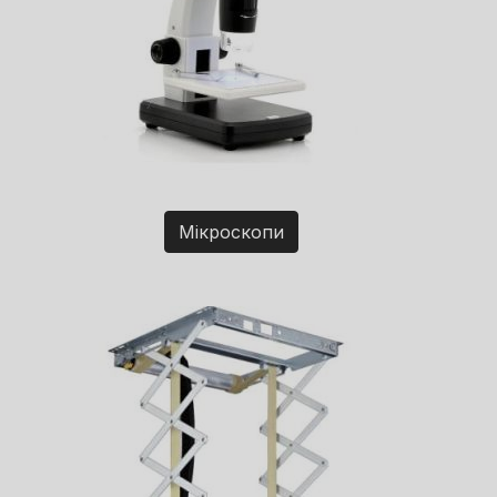
Мікроскопи