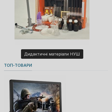
Дидактичні матеріали НУШ
Copyright MAXXmarketing GmbH
ТОП-ТОВАРИ
JoomShopping Download & Support