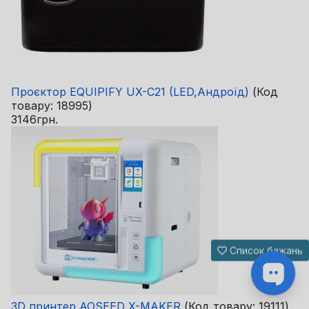
Проєктор EQUIPIFY UX-C21 (LED,Андроїд)
(Код
товару:
18995
)
3146грн.
Список бажань
3D принтер AOSEED X-MAKER
(Код товару:
19111
)