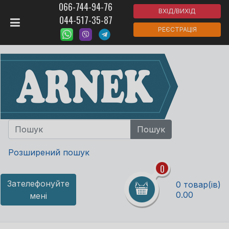
066-744-94-76
ВХІД/ВИХІД
044-517-35-87
РЕЄСТРАЦІЯ
Розширений пошук
0
Зателефонуйте
0 товар(ів)
0.00
мені