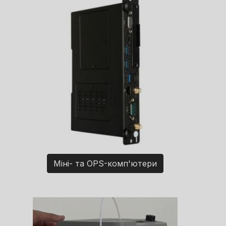
Міні- та OPS-комп'ютери