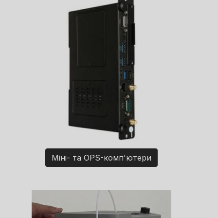
Міні- та OPS-комп'ютери