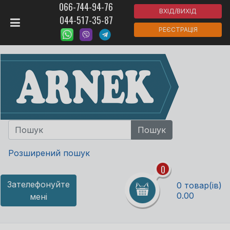
066-744-94-76
ВХІД/ВИХІД
044-517-35-87
РЕЄСТРАЦІЯ
Розширений пошук
0
Зателефонуйте
0 товар(ів)
0.00
мені