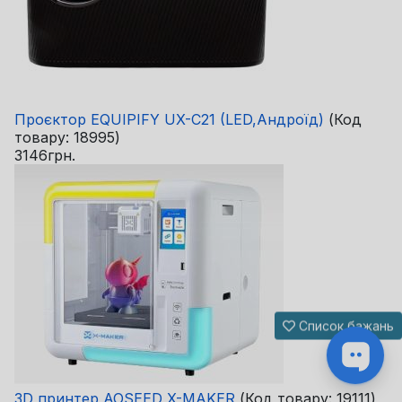
Проєктор EQUIPIFY UX-C21 (LED,Андроїд)
(Код
товару:
18995
)
3146грн.
Список бажань
3D принтер AOSEED X-MAKER
(Код товару:
19111
)