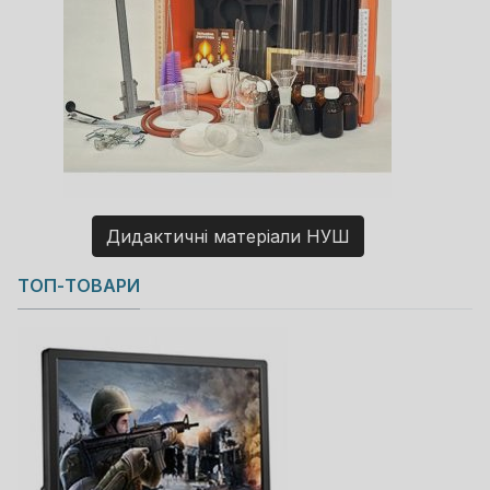
Дидактичні матеріали НУШ
Copyright MAXXmarketing GmbH
ТОП-ТОВАРИ
JoomShopping Download & Support