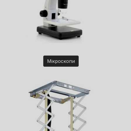
Мікроскопи