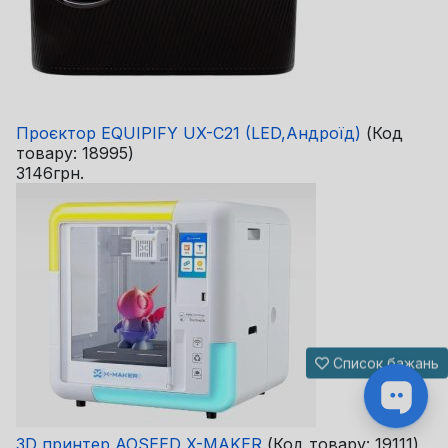
Проєктор EQUIPIFY UX-C21 (LED,Андроїд)
(Код
товару:
18995
)
3146грн.
Список бажань
3D принтер AOSEED X-MAKER
(Код товару:
19111
)