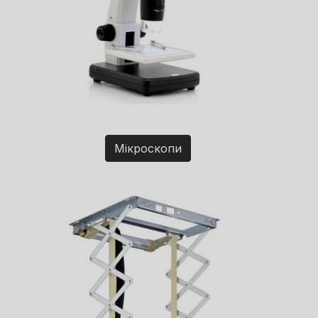
Мікроскопи