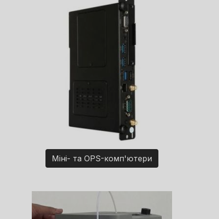
Міні- та OPS-комп'ютери