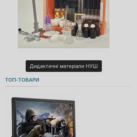
Дидактичні матеріали НУШ
Copyright MAXXmarketing GmbH
ТОП-ТОВАРИ
JoomShopping Download & Support