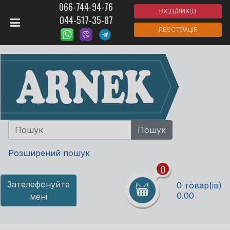
066-744-94-76
ВХІД/ВИХІД
044-517-35-87
РЕЄСТРАЦІЯ
Розширений пошук
0
Зателефонуйте
0 товар(ів)
0.00
мені