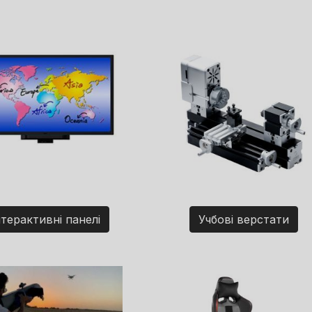
нтерактивні панелі
Учбові верстати