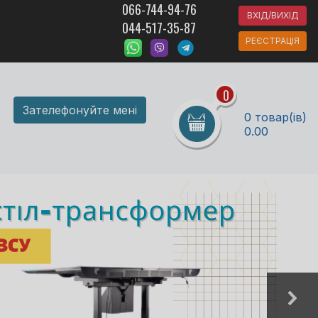
066-744-94-76
ВХІД/ВИХІД
044-517-35-87
РЕЄСТРАЦІЯ
0
Зателефонуйте мені
0 товар(ів)
0.00