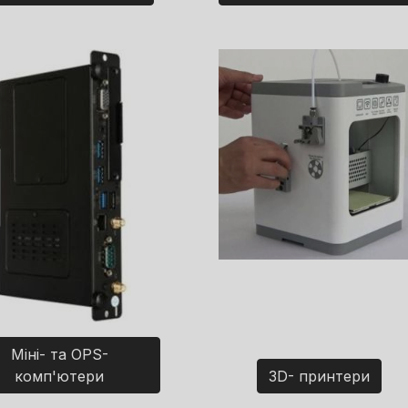
Міні- та OPS-
комп'ютери
3D- принтери