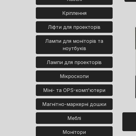
Кріплення
Ліфти для проекторів
Лампи для моніторів та
ноутбуків
Лампи для проекторів
Мікроскопи
Міні- та OPS-комп'ютери
Магнітно-маркерні дошки
Меблі
Монітори