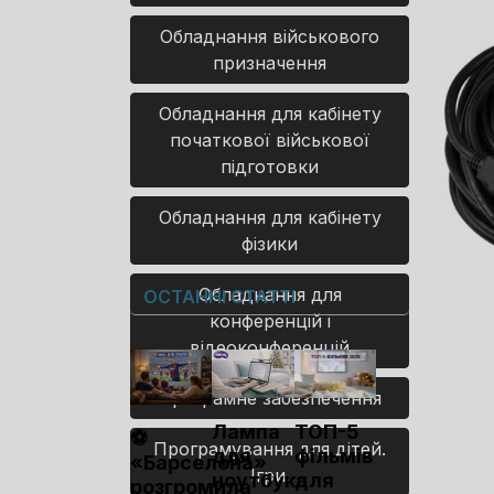
Обладнання військового
призначення
Обладнання для кабінету
початкової військової
підготовки
Обладнання для кабінету
фізики
Обладнання для
ОСТАННІ СТАТТІ
конференцій і
відеоконференцій
Програмне забезпечення
Лампа
ТОП-5
⚽
Програмування для дітей.
для
фільмів
«Барселона»
Ігри.
ноутбука
для
розгромила