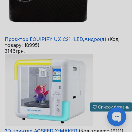
Проєктор EQUIPIFY UX-C21 (LED,Андроїд)
(Код
товару:
18995
)
3146грн.
Список бажань
3D принтер AOSEED X-MAKER
(Код товару:
19111
)