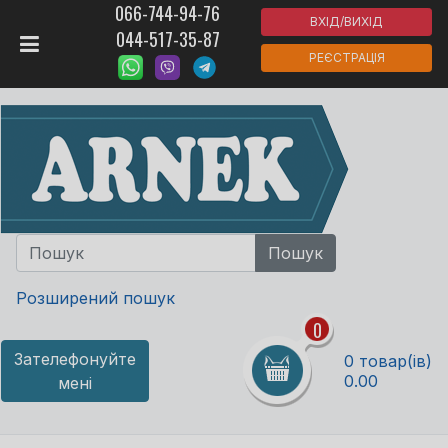
066-744-94-76
ВХІД/ВИХІД
044-517-35-87
РЕЄСТРАЦІЯ
Розширений пошук
0
Зателефонуйте
0 товар(ів)
0.00
мені