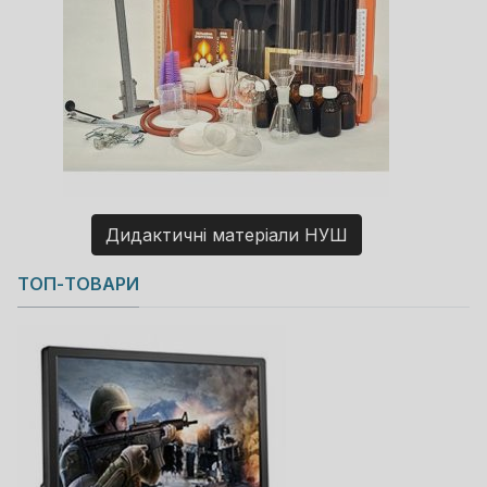
Дидактичні матеріали НУШ
Copyright MAXXmarketing GmbH
ТОП-ТОВАРИ
JoomShopping Download & Support