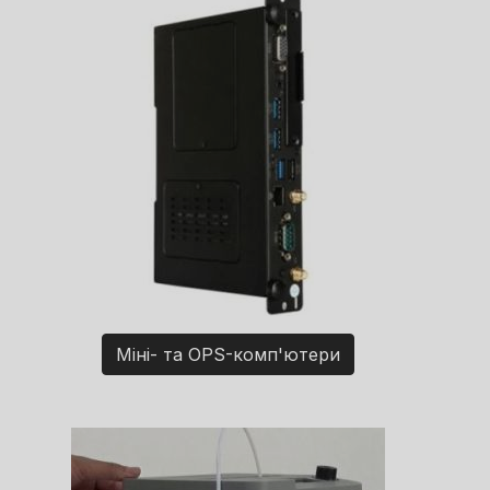
Міні- та OPS-комп'ютери