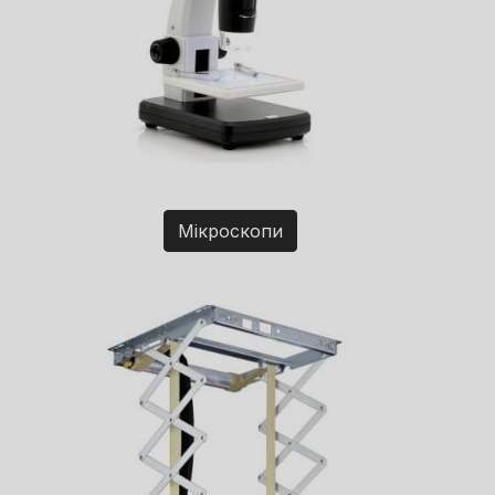
Мікроскопи