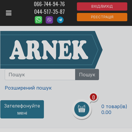
066-744-94-76
ВХІД/ВИХІД
044-517-35-87
РЕЄСТРАЦІЯ
Розширений пошук
0
Зателефонуйте
0 товар(ів)
0.00
мені