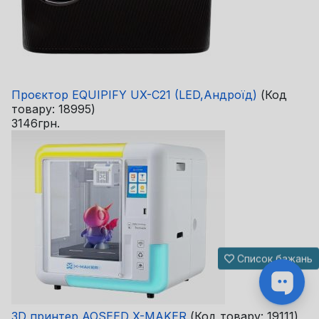
Проєктор EQUIPIFY UX-C21 (LED,Андроїд)
(Код
товару:
18995
)
3146грн.
Список бажань
3D принтер AOSEED X-MAKER
(Код товару:
19111
)