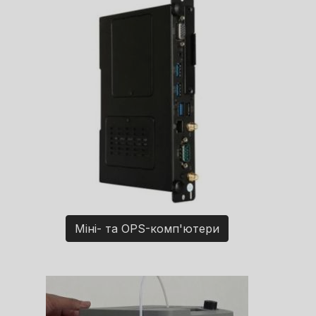
Міні- та OPS-комп'ютери