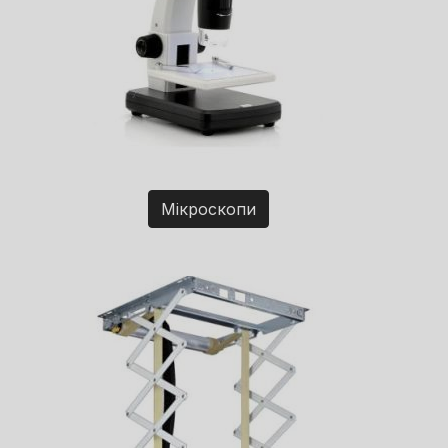
Мікроскопи