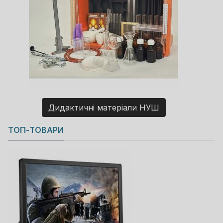
Дидактичні матеріали НУШ
Copyright MAXXmarketing GmbH
ТОП-ТОВАРИ
JoomShopping Download & Support