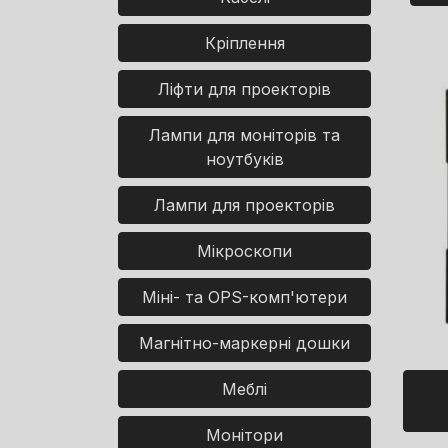
Кріплення
Ліфти для проекторів
Лампи для моніторів та
ноутбуків
Лампи для проекторів
Мікроскопи
Міні- та OPS-комп'ютери
Магнітно-маркерні дошки
Меблі
Монітори