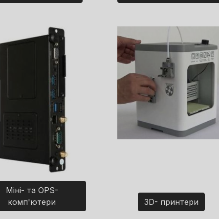
Міні- та OPS-
комп'ютери
3D- принтери