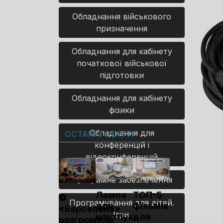
Обладнання військового
призначення
Обладнання для кабінету
початкової військової
підготовки
Обладнання для кабінету
фізики
Обладнання для
ОСТАННІ СТАТТІ
конференцій і
відеоконференцій
Програмне забезпечення
Лампа
ТОП-5
⚽
Програмування для дітей.
для
фільмів
«Барселона»
Ігри.
ноутбука
для
розгромила