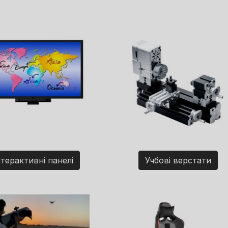
нтерактивні панелі
Учбові верстати