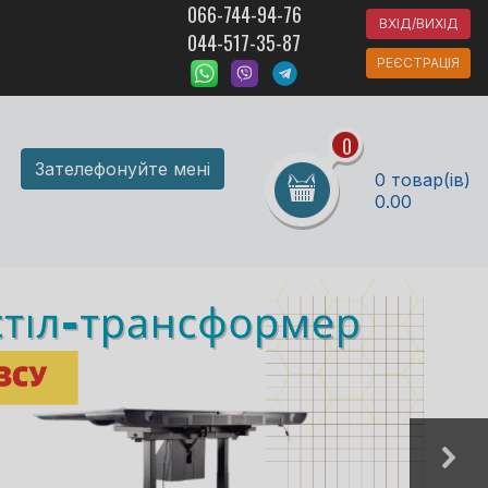
066-744-94-76
ВХІД/ВИХІД
044-517-35-87
РЕЄСТРАЦІЯ
0
Зателефонуйте мені
0 товар(ів)
0.00