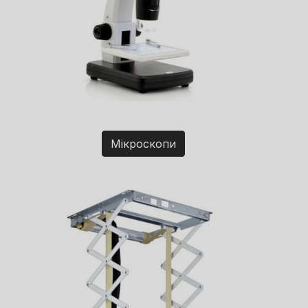
Мікроскопи