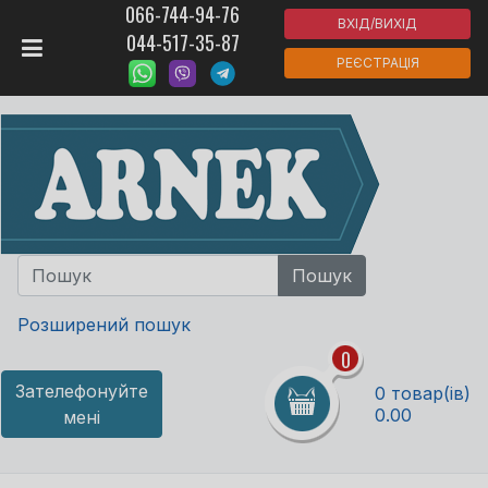
066-744-94-76
ВХІД/ВИХІД
044-517-35-87
РЕЄСТРАЦІЯ
Розширений пошук
0
Зателефонуйте
0 товар(ів)
0.00
мені