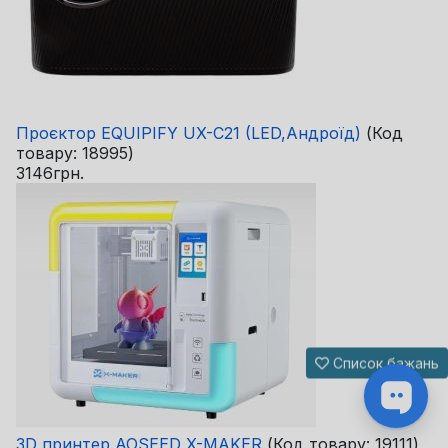
Проєктор EQUIPIFY UX-C21 (LED,Андроїд)
(Код
товару:
18995
)
3146грн.
Список бажань
3D принтер AOSEED X-MAKER
(Код товару:
19111
)