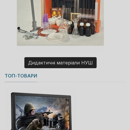
Дидактичні матеріали НУШ
Copyright MAXXmarketing GmbH
ТОП-ТОВАРИ
JoomShopping Download & Support