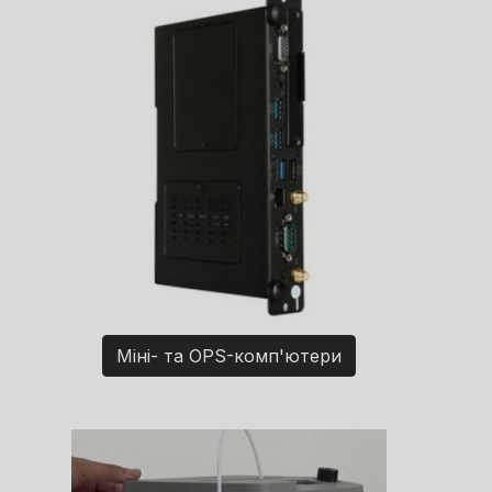
Міні- та OPS-комп'ютери