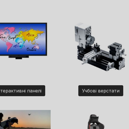
нтерактивні панелі
Учбові верстати