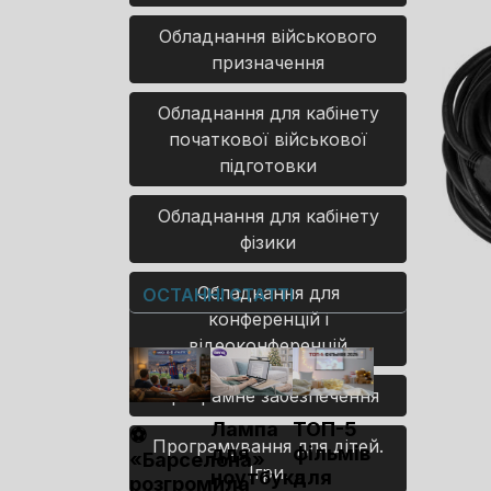
Обладнання військового
призначення
Обладнання для кабінету
початкової військової
підготовки
Обладнання для кабінету
фізики
Обладнання для
ОСТАННІ СТАТТІ
конференцій і
відеоконференцій
Програмне забезпечення
Лампа
ТОП-5
⚽
Програмування для дітей.
для
фільмів
«Барселона»
Ігри.
ноутбука
для
розгромила