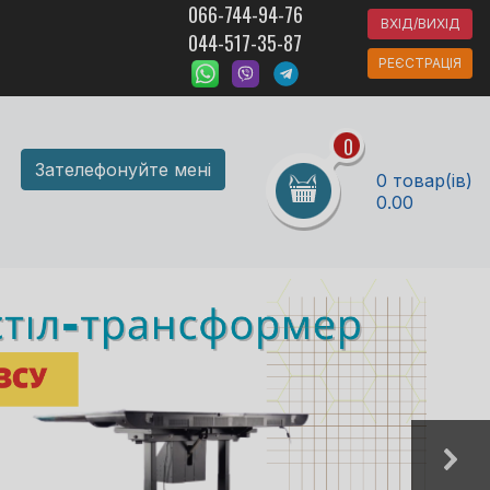
066-744-94-76
ВХІД/ВИХІД
044-517-35-87
РЕЄСТРАЦІЯ
0
Зателефонуйте мені
0 товар(ів)
0.00