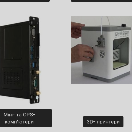
Міні- та OPS-
комп'ютери
3D- принтери