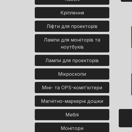
Кріплення
Ліфти для проекторів
Лампи для моніторів та
ноутбуків
Лампи для проекторів
Мікроскопи
Міні- та OPS-комп'ютери
Магнітно-маркерні дошки
Меблі
Монітори