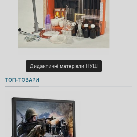
Дидактичні матеріали НУШ
Copyright MAXXmarketing GmbH
ТОП-ТОВАРИ
JoomShopping Download & Support