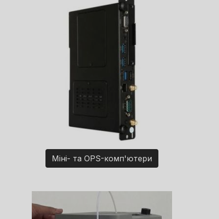
Міні- та OPS-комп'ютери