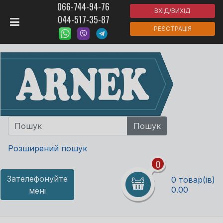
066-744-94-76
ВХІД/ВИХІД
044-517-35-87
РЕЄСТРАЦІЯ
Розширений пошук
0
Зателефонуйте
0 товар(ів)
0.00
мені