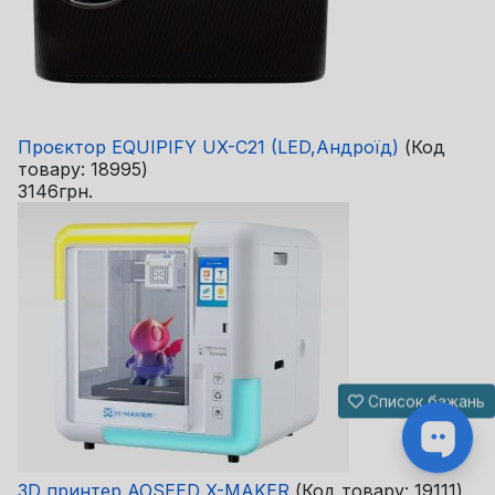
Проєктор EQUIPIFY UX-C21 (LED,Андроїд)
(Код
товару:
18995
)
3146грн.
Список бажань
3D принтер AOSEED X-MAKER
(Код товару:
19111
)