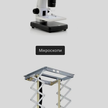
Мікроскопи