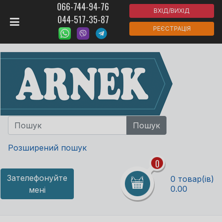
066-744-94-76
ВХІД/ВИХІД
044-517-35-87
РЕЄСТРАЦІЯ
Розширений пошук
0
Зателефонуйте
0 товар(ів)
0.00
мені