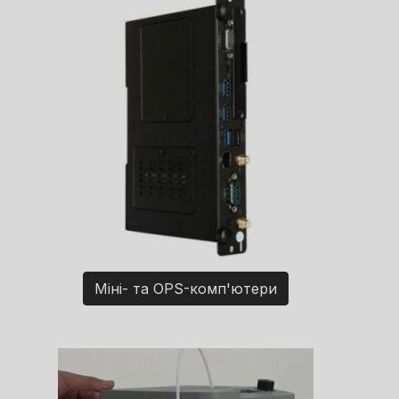
Міні- та OPS-комп'ютери