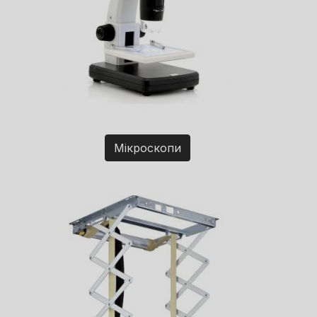
Мікроскопи