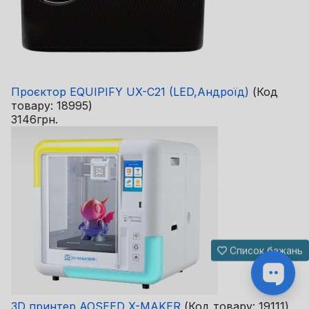
Проєктор EQUIPIFY UX-C21 (LED,Андроїд)
(Код
товару:
18995
)
3146грн.
Список бажань
3D принтер AOSEED X-MAKER
(Код товару:
19111
)