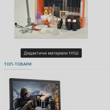
Дидактичні матеріали НУШ
Copyright MAXXmarketing GmbH
ТОП-ТОВАРИ
JoomShopping Download & Support