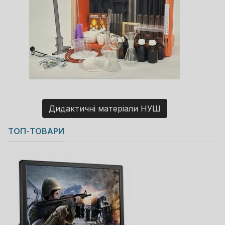
Дидактичні матеріали НУШ
Copyright MAXXmarketing GmbH
ТОП-ТОВАРИ
JoomShopping Download & Support