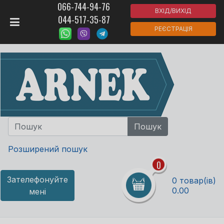
066-744-94-76
ВХІД/ВИХІД
044-517-35-87
РЕЄСТРАЦІЯ
Розширений пошук
0
Зателефонуйте
0 товар(ів)
0.00
мені