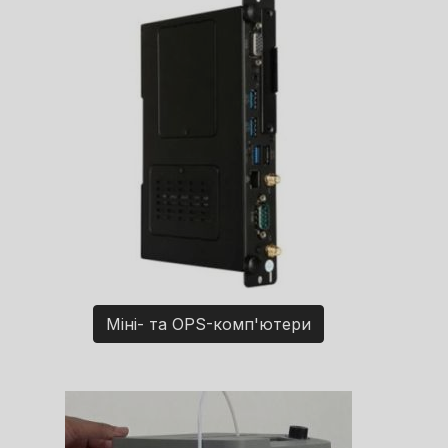
Міні- та OPS-комп'ютери