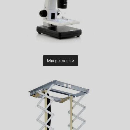
Мікроскопи