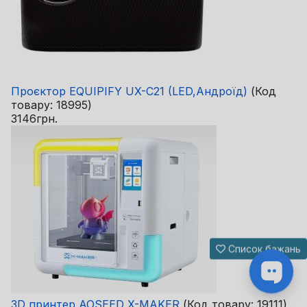
Проєктор EQUIPIFY UX-C21 (LED,Андроїд)
(Код
товару:
18995
)
3146грн.
Список бажань
3D принтер AOSEED X-MAKER
(Код товару:
19111
)