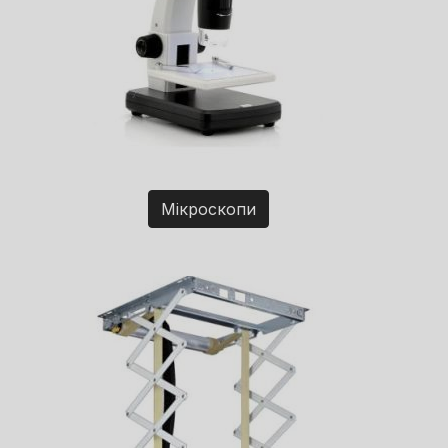
Мікроскопи