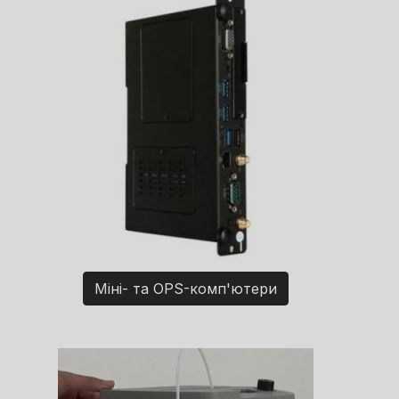
Міні- та OPS-комп'ютери