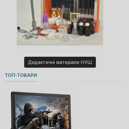
Дидактичні матеріали НУШ
Copyright MAXXmarketing GmbH
ТОП-ТОВАРИ
JoomShopping Download & Support