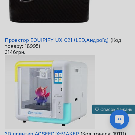
Проєктор EQUIPIFY UX-C21 (LED,Андроїд)
(Код
товару:
18995
)
3146грн.
Список бажань
3D принтер AOSEED X-MAKER
(Код товару:
19111
)