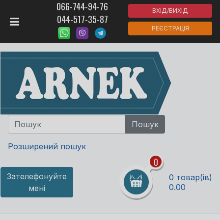
066-744-94-76
ВХІД/ВИХІД
044-517-35-87
РЕЄСТРАЦІЯ
Розширений пошук
0
Зателефонуйте
0 товар(ів)
0.00
мені